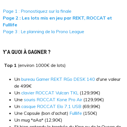
Page 1 : Pronostiquez sur la finale
Page 2 : Les lots mis en jeu par REKT, ROCCAT et
Fulllife
Page 3 : Le planning de la Prono League
Y'A QUOI À GAGNER ?
Top 1
(environ 1000€ de lots)
Un
bureau Gamer REKT RGo DESK 140
d'une valeur
de 499€
Un
clavier ROCCAT Vulcan TKL
(129,99€)
Une
souris ROCCAT Kone Pro Air
(129,99€)
Un
casque ROCCAT Elo 7.1 USB
(69,99€)
Une Capsule (bon d'achat)
Fulllife
(150€)
Un mug *aAa* (12,90€)
Et bien entendu le trophée du King ou de la Queen de