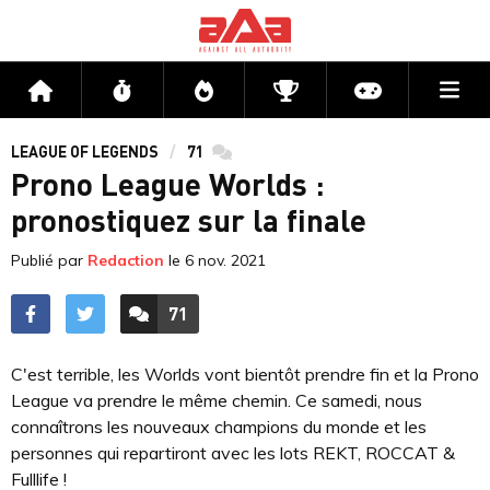
Me
Accueil
Flux
Directs
Compétitions
Actu jeux v
LEAGUE OF LEGENDS
71
commentaires
Prono League Worlds :
pronostiquez sur la finale
Publié par
Redaction
le
6 nov. 2021
71
ACCÉDER AUX
COMMENTAIRES
C'est terrible, les Worlds vont bientôt prendre fin et la Prono
League va prendre le même chemin. Ce samedi, nous
connaîtrons les nouveaux champions du monde et les
personnes qui repartiront avec les lots REKT, ROCCAT &
Fulllife !