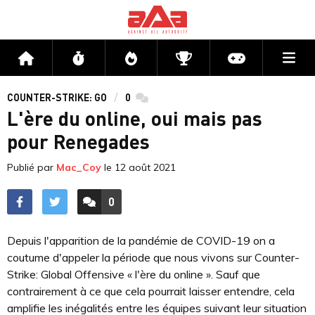
Me
Accueil
Flux
Directs
Compétitions
Actu jeux v
COUNTER-STRIKE: GO
0
commentaires
L'ère du online, oui mais pas
pour Renegades
Publié par
Mac_Coy
le
12 août 2021
0
ACCÉDER AUX
COMMENTAIRES
Depuis l'apparition de la pandémie de COVID-19 on a
coutume d'appeler la période que nous vivons sur Counter-
Strike: Global Offensive « l'ère du online ». Sauf que
contrairement à ce que cela pourrait laisser entendre, cela
amplifie les inégalités entre les équipes suivant leur situation