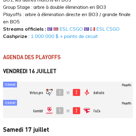
Group Stage : arbre à double élimination en BO3
Playoffs : arbre à élimination directe en BO3 / grande finale
en BO5
Streams officiels :
ESL CSGO
E
SL CSGO
Cashprize
:
1 000 000 $ + points de circuit
AGENDA DES PLAYOFFS
VENDREDI 16 JUILLET
TERMINÉ
Playoffs
1
2
vs
Virtus.pro
Astralis
TERMINÉ
Playoffs
1
2
vs
Gambit
FaZe
Samedi 17 juillet