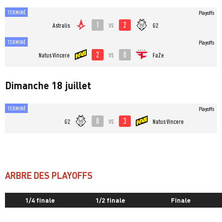
TERMINÉ
Playoffs
1
2
vs
Astralis
G2
TERMINÉ
Playoffs
2
0
vs
Natus Vincere
FaZe
Dimanche 18 juillet
TERMINÉ
Playoffs
0
3
vs
G2
Natus Vincere
ARBRE DES PLAYOFFS
1/4 finale
1/2 finale
Finale