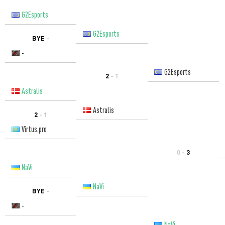
G2Esports
G2Esports
BYE
-
-
G2Esports
2
- 1
Astralis
Astralis
2
- 1
Virtus.pro
0 -
3
NaVi
NaVi
BYE
-
-
NaVi