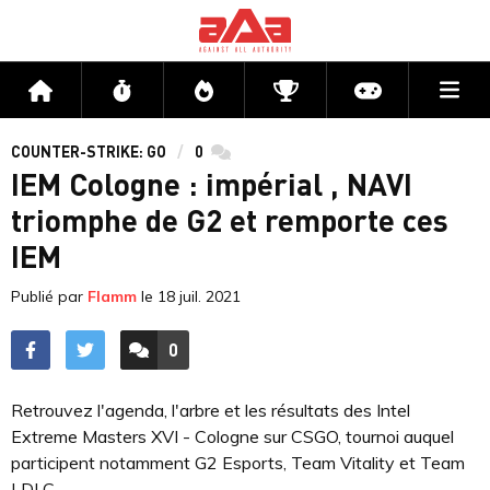
Me
Accueil
Flux
Directs
Compétitions
Actu jeux v
COUNTER-STRIKE: GO
0
commentaires
IEM Cologne : impérial , NAVI
triomphe de G2 et remporte ces
IEM
Publié par
Flamm
le
18 juil. 2021
0
ACCÉDER AUX
COMMENTAIRES
Retrouvez l'agenda, l'arbre et les résultats des Intel
Extreme Masters XVI - Cologne sur CSGO, tournoi auquel
participent notamment G2 Esports, Team Vitality et Team
LDLC.