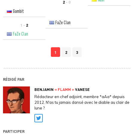
2
- 0
Gambit
FaZe Clan
1 -
2
FaZe Clan
1
2
3
RÉDIGÉ PAR
BENJAMIN
« FLAMM »
VANESE
Rédacteur en chef adjoint, membre *aAa* depuis
2012. N'as tu jamais dansé avec le diable au clair de
lune ?
Twitter
PARTICIPER