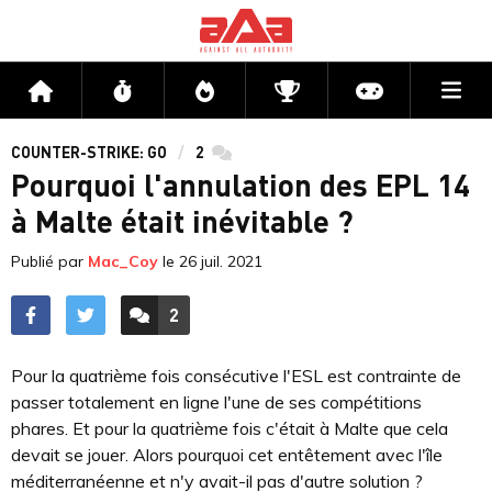
Me
Accueil
Flux
Directs
Compétitions
Actu jeux v
COUNTER-STRIKE: GO
2
commentaires
Pourquoi l'annulation des EPL 14
à Malte était inévitable ?
Publié par
Mac_Coy
le
26 juil. 2021
2
ACCÉDER AUX
COMMENTAIRES
Pour la quatrième fois consécutive l'ESL est contrainte de
passer totalement en ligne l'une de ses compétitions
phares. Et pour la quatrième fois c'était à Malte que cela
devait se jouer. Alors pourquoi cet entêtement avec l'île
méditerranéenne et n'y avait-il pas d'autre solution ?