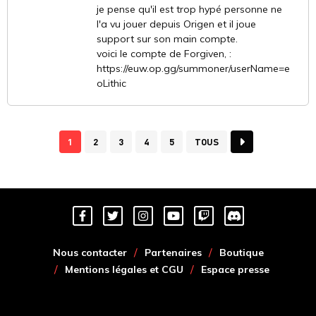
je pense qu'il est trop hypé personne ne
l'a vu jouer depuis Origen et il joue
support sur son main compte.
voici le compte de Forgiven, :
https://euw.op.gg/summoner/userName=e
oLithic
1
2
3
4
5
TOUS
Nous contacter
Partenaires
Boutique
Mentions légales et CGU
Espace presse