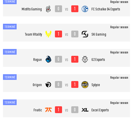
TERMINÉ
Regular season
0
1
vs
Misfits Gaming
FC Schalke 04 Esports
TERMINÉ
Regular season
1
0
vs
Team Vitality
SK Gaming
TERMINÉ
Regular season
0
1
vs
Rogue
G2 Esports
TERMINÉ
Regular season
0
1
vs
Origen
Splyce
TERMINÉ
Regular season
1
0
vs
Fnatic
Excel Esports