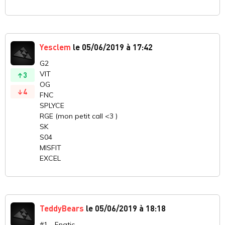
Yesclem
le 05/06/2019 à 17:42
G2
VIT
3
OG
4
FNC
SPLYCE
RGE (mon petit call <3 )
SK
S04
MISFIT
EXCEL
TeddyBears
le 05/06/2019 à 18:18
#1 - Fnatic