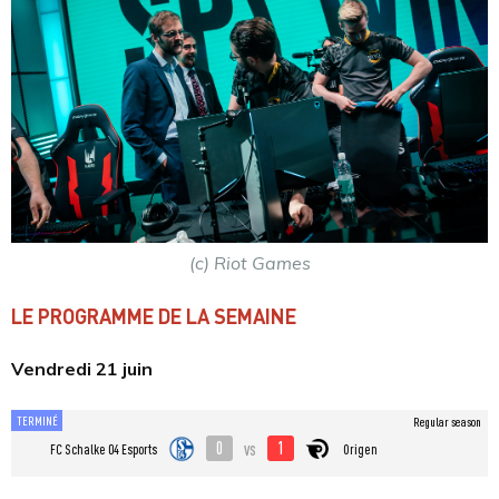
(c) Riot Games
LE PROGRAMME DE LA SEMAINE
Vendredi 21 juin
TERMINÉ
Regular season
0
1
vs
FC Schalke 04 Esports
Origen