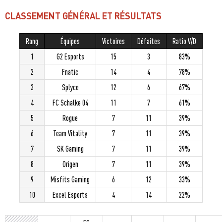
CLASSEMENT GÉNÉRAL ET RÉSULTATS
Rang
Équipes
Victoires
Défaites
Ratio V/D
1
G2 Esports
15
3
83%
2
Fnatic
14
4
78%
3
Splyce
12
6
67%
4
FC Schalke 04
11
7
61%
5
Rogue
7
11
39%
6
Team Vitality
7
11
39%
7
SK Gaming
7
11
39%
8
Origen
7
11
39%
9
Misfits Gaming
6
12
33%
10
Excel Esports
4
14
22%