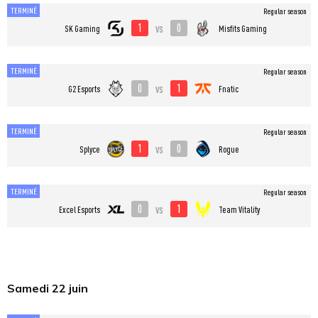
TERMINÉ
Regular season
1
0
vs
SK Gaming
Misfits Gaming
TERMINÉ
Regular season
0
1
vs
G2 Esports
Fnatic
TERMINÉ
Regular season
1
0
vs
Splyce
Rogue
TERMINÉ
Regular season
0
1
vs
Excel Esports
Team Vitality
Samedi 22 juin