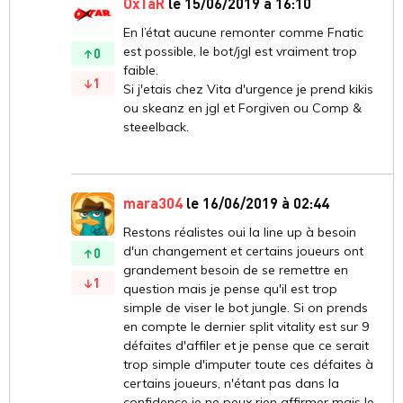
OxTaR
le 15/06/2019 à 16:10
En l’état aucune remonter comme Fnatic
est possible, le bot/jgl est vraiment trop
0
faible.
1
Si j'etais chez Vita d'urgence je prend kikis
ou skeanz en jgl et Forgiven ou Comp &
steeelback.
mara304
le 16/06/2019 à 02:44
Restons réalistes oui la line up à besoin
d'un changement et certains joueurs ont
0
grandement besoin de se remettre en
1
question mais je pense qu'il est trop
simple de viser le bot jungle. Si on prends
en compte le dernier split vitality est sur 9
défaites d'affiler et je pense que ce serait
trop simple d'imputer toute ces défaites à
certains joueurs, n'étant pas dans la
confidence je ne peux rien affirmer mais le