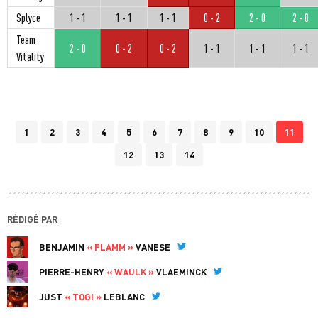
Splyce
1 - 1
1 - 1
1 - 1
0 - 2
2 - 0
2 - 0
Team
2 - 0
0 - 2
0 - 2
1 - 1
1 - 1
1 - 1
Vitality
1
2
3
4
5
6
7
8
9
10
11
12
13
14
RÉDIGÉ PAR
BENJAMIN
« FLAMM »
VANESE
Twitter
PIERRE-HENRY
« WAULK »
VLAEMINCK
Twitter
JUST
« TOGI »
LEBLANC
Twitter