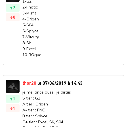
1-G2
2-Fnatic
2
3-Misfit
0
4-Origen
5-S04
6-Splyce
7-Vitality
8-Sk
9-Excel
10-ROgue
thor20
le 07/06/2019 à 14:43
je me lance aussi, je dirais
S tier : G2
1
A tier : Origen
1
A- tier : FNC
B tier : Splyce
C+ tier : Excel, SK, S04