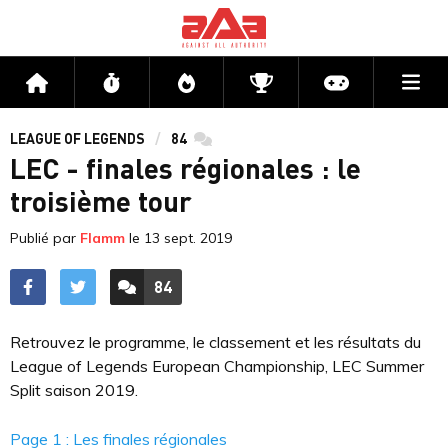
Me
Accueil
Flux
Directs
Compétitions
Actu jeux v
LEAGUE OF LEGENDS
84
commentaires
LEC - finales régionales : le
troisième tour
Publié par
Flamm
le
13 sept. 2019
84
ACCÉDER AUX
COMMENTAIRES
Retrouvez le programme, le classement et les résultats du
League of Legends European Championship, LEC Summer
Split saison 2019.
Page 1 : Les finales régionales