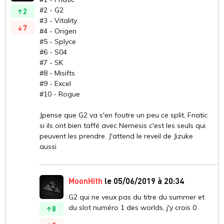
#2 - G2
2
#3 - Vitality
7
#4 - Origen
#5 - Splyce
#6 - S04
#7 - SK
#8 - Misifts
#9 - Excel
#10 - Rogue
Jpense que G2 va s'en foutre un peu ce split, Fnatic
si ils ont bien taffé avec Nemesis c'est les seuls qui
peuvent les prendre. J'attend le reveil de Jizuke
aussi
MoonHith
le 05/06/2019 à 20:34
G2 qui ne veux pas du titre du summer et
du slot numéro 1 des worlds, j'y crois 0
8