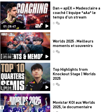
Dan « apEX » Madesclaire a
coaché l'équipe *aAa* le
temps d'un stream
0
commentaires
01:28:47
Worlds 2025 : Meilleurs
moments et souvenirs
0
commentaires
21:32
Top Highlights from
Knockout Stage | Worlds
2025
0
commentaires
08:06
Movistar KOI aux Worlds
2025, le documentaire