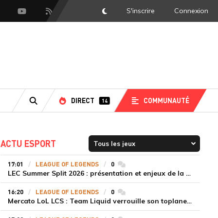
S'inscrire
Connexion
DarkMode
scord
Youtube
Flux RSS
LS
DIRECT
COMMUNAUTÉ
14
RECHERCHE
ACTU ESPORT
17:01
LEAGUE OF LEGENDS
0
commentaires
LEC Summer Split 2026 : présentation et enjeux de la troisième semaine de compétition
16:20
LEAGUE OF LEGENDS
0
commentaires
Mercato LoL LCS : Team Liquid verrouille son toplaner Morgan jusqu'en 2028