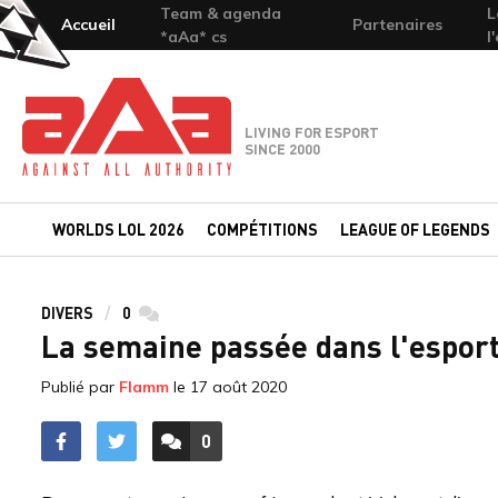
Team & agenda
L
Accueil
Partenaires
*aAa* cs
l
Team-aAa - against All authority
LIVING FOR ESPORT
SINCE 2000
WORLDS LOL 2026
COMPÉTITIONS
LEAGUE OF LEGENDS
DIVERS
0
commentaires
La semaine passée dans l'esport,
Publié par
Flamm
le
17 août 2020
0
ACCÉDER AUX
COMMENTAIRES