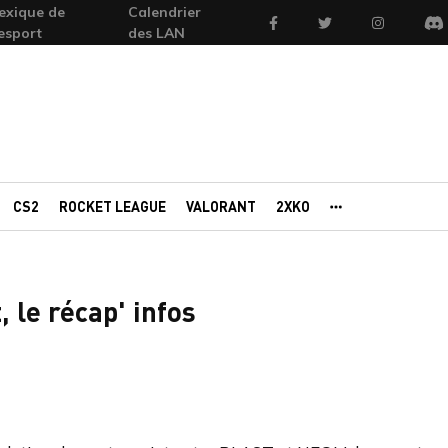
exique de
Calendrier
Facebook
Twitter
Instagram
'esport
des LAN
Di
CS2
ROCKET LEAGUE
VALORANT
2XKO
AUTRES PORTAI
 le récap' infos