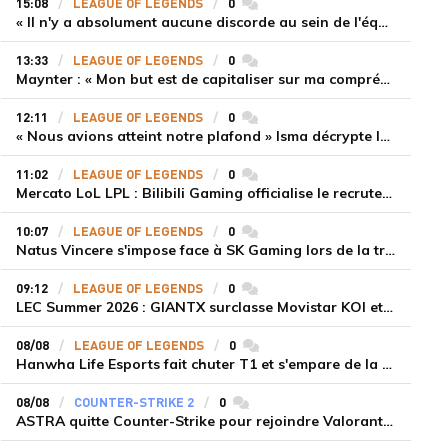
15:08
LEAGUE OF LEGENDS
0
commentaires
« Il n'y a absolument aucune discorde au sein de l'équipe » Tom justifie la titularisation de Painter malgré la défaite de T1
13:33
LEAGUE OF LEGENDS
0
commentaires
Maynter : « Mon but est de capitaliser sur ma compréhension du jeu plutôt que sur ma mécanique pure »
12:11
LEAGUE OF LEGENDS
0
commentaires
« Nous avions atteint notre plafond » Isma décrypte le renouveau de GiantX et la victoire face à Movistar KOI
11:02
LEAGUE OF LEGENDS
0
commentaires
Mercato LoL LPL : Bilibili Gaming officialise le recrutement de Flandre sur la toplane
10:07
LEAGUE OF LEGENDS
0
commentaires
Natus Vincere s'impose face à SK Gaming lors de la troisième semaine du LEC Summer Split 2026
09:12
LEAGUE OF LEGENDS
0
commentaires
LEC Summer 2026 : GIANTX surclasse Movistar KOI et se fait une place sur le podium
08/08
LEAGUE OF LEGENDS
0
commentaires
Hanwha Life Esports fait chuter T1 et s'empare de la deuxième place du Legend Group
08/08
COUNTER-STRIKE 2
0
commentaires
ASTRA quitte Counter-Strike pour rejoindre Valorant et la scène compétitive Game Changers