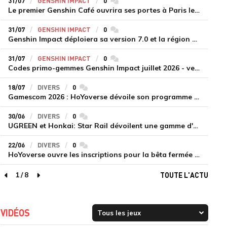
31/07
GENSHIN IMPACT
0
commentaires
Le premier Genshin Café ouvrira ses portes à Paris le 14 août
31/07
GENSHIN IMPACT
0
commentaires
Genshin Impact déploiera sa version 7.0 et la région de Snezhnaya le 12 août
31/07
GENSHIN IMPACT
0
commentaires
Codes primo-gemmes Genshin Impact juillet 2026 - version 7.0
18/07
DIVERS
0
commentaires
Gamescom 2026 : HoYoverse dévoile son programme et présente deux nouveaux jeux inédits
30/06
DIVERS
0
commentaires
UGREEN et Honkai: Star Rail dévoilent une gamme d'accessoires de recharge en édition limitée
22/06
DIVERS
0
commentaires
HoYoverse ouvre les inscriptions pour la bêta fermée de Honkai : Nexus Anima
1
/
8
TOUTE L'ACTU
page précédente
page suivante
VIDÉOS