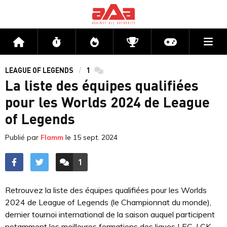
Me
Accueil
Flux
Directs
Compétitions
Actu jeux v
LEAGUE OF LEGENDS
1
commentaires
La liste des équipes qualifiées
pour les Worlds 2024 de League
of Legends
Publié par
Flamm
le
15 sept. 2024
1
ACCÉDER AUX
COMMENTAIRES
Retrouvez la liste des équipes qualifiées pour les Worlds
2024 de League of Legends (le Championnat du monde),
dernier tournoi international de la saison auquel participent
notamment les meilleures formations des ligues LEC, LCK,