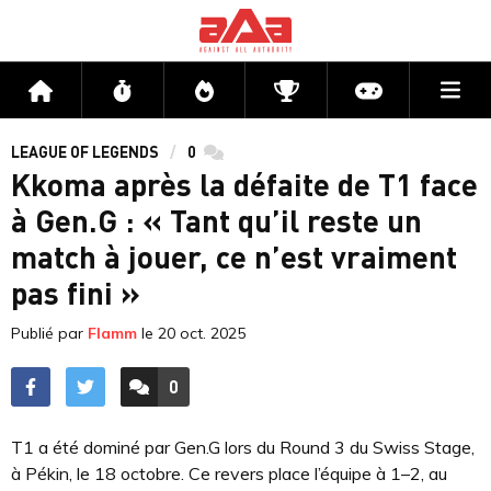
Me
Accueil
Flux
Directs
Compétitions
Actu jeux v
LEAGUE OF LEGENDS
0
commentaires
Kkoma après la défaite de T1 face
à Gen.G : « Tant qu’il reste un
match à jouer, ce n’est vraiment
pas fini »
Publié par
Flamm
le
20 oct. 2025
0
ACCÉDER AUX
COMMENTAIRES
T1 a été dominé par Gen.G lors du Round 3 du Swiss Stage,
à Pékin, le 18 octobre. Ce revers place l’équipe à 1–2, au