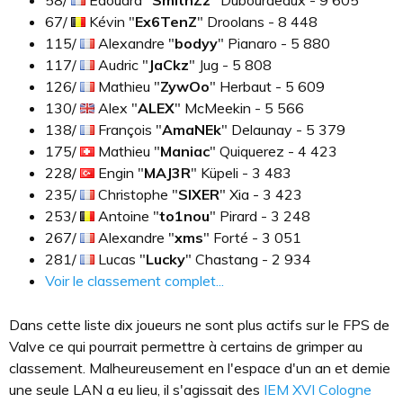
58/
Edouard "
SmithZz
" Dubourdeaux - 9 605
67/
Kévin "
Ex6TenZ
" Droolans - 8 448
115/
Alexandre "
bodyy
" Pianaro - 5 880
117/
Audric "
JaCkz
" Jug - 5 808
126/
Mathieu "
ZywOo
" Herbaut - 5 609
130/
Alex "
ALEX
" McMeekin - 5 566
138/
François "
AmaNEk
" Delaunay - 5 379
175/
Mathieu "
Maniac
" Quiquerez - 4 423
228/
Engin "
MAJ3R
" Küpeli - 3 483
235/
Christophe "
SIXER
" Xia - 3 423
253/
Antoine "
to1nou
" Pirard - 3 248
267/
Alexandre "
xms
" Forté - 3 051
281/
Lucas "
Lucky
" Chastang - 2 934
Voir le classement complet...
Dans cette liste dix joueurs ne sont plus actifs sur le FPS de
Valve ce qui pourrait permettre à certains de grimper au
classement. Malheureusement en l'espace d'un an et demie
une seule LAN a eu lieu, il s'agissait des
IEM XVI Cologne