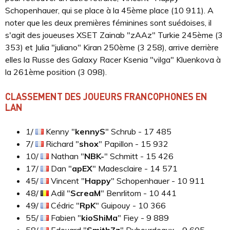
Schopenhauer, qui se place à la 45ème place (10 911). A
noter que les deux premières féminines sont suédoises, il
s'agit des joueuses XSET Zainab "zAAz" Turkie 245ème (3
353) et Julia "juliano" Kiran 250ème (3 258), arrive derrière
elles la Russe des Galaxy Racer Ksenia "vilga" Kluenkova à
la 261ème position (3 098).
CLASSEMENT DES JOUEURS FRANCOPHONES EN
LAN
1/
Kenny "
kennyS
" Schrub - 17 485
7/
Richard "
shox
" Papillon - 15 932
10/
Nathan "
NBK-
" Schmitt - 15 426
17/
Dan "
apEX
" Madesclaire - 14 571
45/
Vincent "
Happy
" Schopenhauer - 10 911
48/
Adil "
ScreaM
" Benrlitom - 10 441
49/
Cédric "
RpK
" Guipouy - 10 366
55/
Fabien "
kioShiMa
" Fiey - 9 889