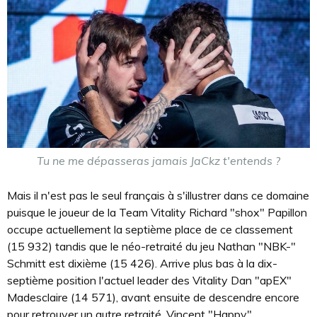
Tu ne me dépasseras jamais JaCkz t'entends ?
Mais il n'est pas le seul français à s'illustrer dans ce domaine
puisque le joueur de la Team Vitality Richard "shox" Papillon
occupe actuellement la septième place de ce classement
(15 932) tandis que le néo-retraité du jeu Nathan "NBK-"
Schmitt est dixième (15 426). Arrive plus bas à la dix-
septième position l'actuel leader des Vitality Dan "apEX"
Madesclaire (14 571), avant ensuite de descendre encore
pour retrouver un autre retraité, Vincent "Happy"