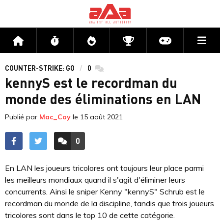
Me
Accueil
Flux
Directs
Compétitions
Actu jeux v
COUNTER-STRIKE: GO
0
commentaires
kennyS est le recordman du
monde des éliminations en LAN
Publié par
Mac_Coy
le
15 août 2021
0
ACCÉDER AUX
COMMENTAIRES
En LAN les joueurs tricolores ont toujours leur place parmi
les meilleurs mondiaux quand il s'agit d'éliminer leurs
concurrents. Ainsi le sniper Kenny "kennyS" Schrub est le
recordman du monde de la discipline, tandis que trois joueurs
tricolores sont dans le top 10 de cette catégorie.