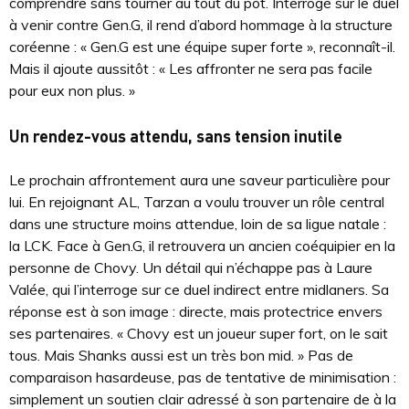
comprendre sans tourner au tout du pot. Interrogé sur le duel
à venir contre Gen.G, il rend d’abord hommage à la structure
coréenne : « Gen.G est une équipe super forte », reconnaît-il.
Mais il ajoute aussitôt : « Les affronter ne sera pas facile
pour eux non plus. »
Un rendez-vous attendu, sans tension inutile
Le prochain affrontement aura une saveur particulière pour
lui. En rejoignant AL, Tarzan a voulu trouver un rôle central
dans une structure moins attendue, loin de sa ligue natale :
la LCK. Face à Gen.G, il retrouvera un ancien coéquipier en la
personne de Chovy. Un détail qui n’échappe pas à Laure
Valée, qui l’interroge sur ce duel indirect entre midlaners. Sa
réponse est à son image : directe, mais protectrice envers
ses partenaires. « Chovy est un joueur super fort, on le sait
tous. Mais Shanks aussi est un très bon mid. » Pas de
comparaison hasardeuse, pas de tentative de minimisation :
simplement un soutien clair adressé à son partenaire de à la