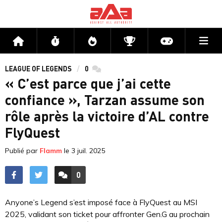
Me
Accueil
Flux
Directs
Compétitions
Actu jeux v
LEAGUE OF LEGENDS
0
commentaires
« C’est parce que j’ai cette
confiance », Tarzan assume son
rôle après la victoire d’AL contre
FlyQuest
Publié par
Flamm
le
3 juil. 2025
0
ACCÉDER AUX
COMMENTAIRES
Anyone’s Legend s’est imposé face à FlyQuest au MSI
2025, validant son ticket pour affronter Gen.G au prochain