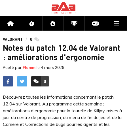
Me
Accueil
Flux
Directs
Compétitions
Actu jeux v
VALORANT
0
commentaires
Notes du patch 12.04 de Valorant
: améliorations d'ergonomie
Publié par
Flamm
le
4 mars 2026
0
ACCÉDER AUX
COMMENTAIRES
Découvrez toutes les informations concernant le patch
12.04 sur Valorant. Au programme cette semaine :
améliorations d'ergonomie pour la tourelle de Killjoy, mises à
jour du centre de progression, du menu de fin de jeu et de la
Carrière et Corrections de bugs pour les agents et les