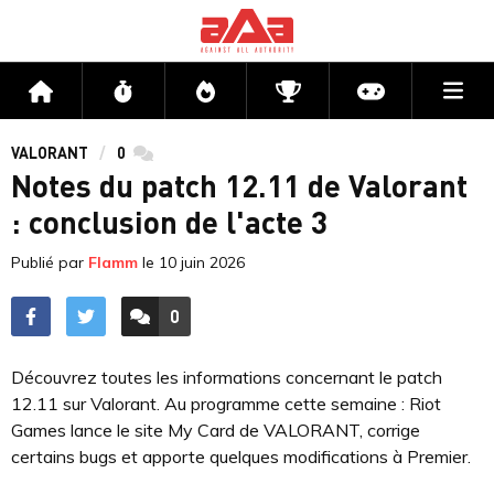
Me
Accueil
Flux
Directs
Compétitions
Actu jeux v
VALORANT
0
commentaires
Notes du patch 12.11 de Valorant
: conclusion de l'acte 3
Publié par
Flamm
le
10 juin 2026
0
ACCÉDER AUX
COMMENTAIRES
Découvrez toutes les informations concernant le patch
12.11 sur Valorant. Au programme cette semaine : Riot
Games lance le site My Card de VALORANT, corrige
certains bugs et apporte quelques modifications à Premier.