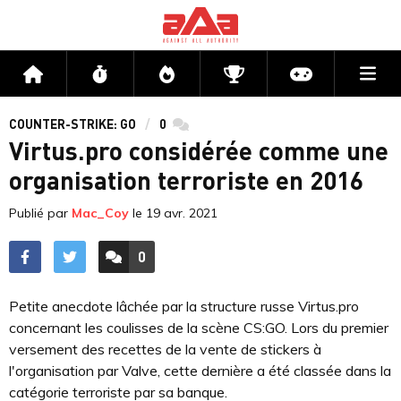
Me
Accueil
Flux
Directs
Compétitions
Actu jeux v
COUNTER-STRIKE: GO
0
commentaires
Virtus.pro considérée comme une
organisation terroriste en 2016
Publié par
Mac_Coy
le
19 avr. 2021
0
ACCÉDER AUX
COMMENTAIRES
Petite anecdote lâchée par la structure russe Virtus.pro
concernant les coulisses de la scène CS:GO. Lors du premier
versement des recettes de la vente de stickers à
l'organisation par Valve, cette dernière a été classée dans la
catégorie terroriste par sa banque.