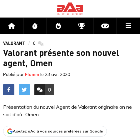
Me
Accueil
Flux
Directs
Compétitions
Actu jeux v
VALORANT
0
commentaires
Valorant présente son nouvel
agent, Omen
Publié par
Flamm
le
23 avr. 2020
0
ACCÉDER AUX
COMMENTAIRES
Présentation du nouvel Agent de Valorant originaire on ne
sait d'où : Omen.
Ajoutez aAa à vos sources préférées sur Google