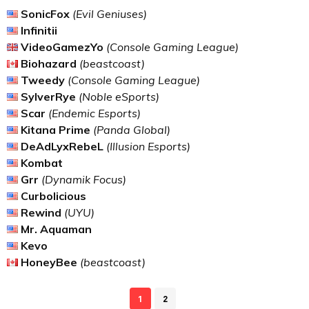
SonicFox
(Evil Geniuses)
Infinitii
VideoGamezYo
(Console Gaming League)
Biohazard
(beastcoast)
Tweedy
(Console Gaming League)
SylverRye
(Noble eSports)
Scar
(Endemic Esports)
Kitana Prime
(Panda Global)
DeAdLyxRebeL
(Illusion Esports)
Kombat
Grr
(Dynamik Focus)
Curbolicious
Rewind
(UYU)
Mr. Aquaman
Kevo
HoneyBee
(beastcoast)
1
2