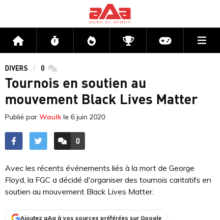
Me
Accueil
Flux
Directs
Compétitions
Actu jeux v
DIVERS
0
commentaires
Tournois en soutien au
mouvement Black Lives Matter
Publié par
Waulk
le
6 juin 2020
0
ACCÉDER AUX
COMMENTAIRES
Avec les récents événements liés à la mort de George
Floyd, la FGC a décidé d'organiser des tournois caritatifs en
soutien au mouvement Black Lives Matter.
Ajoutez aAa à vos sources préférées sur Google