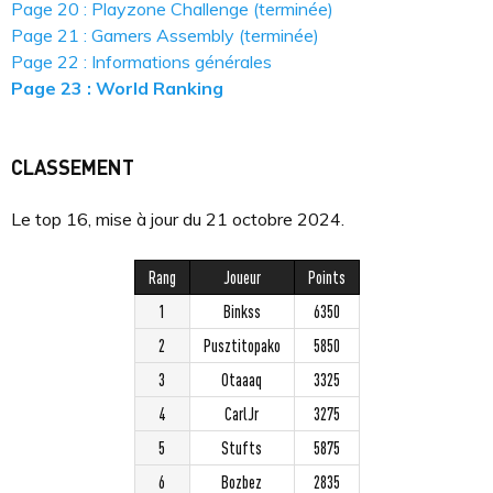
Page 20 : Playzone Challenge (terminée)
Page 21 : Gamers Assembly (terminée)
Page 22 : Informations générales
Page 23 : World Ranking
CLASSEMENT
Le top 16, mise à jour du 21 octobre 2024.
Rang
Joueur
Points
1
Binkss
6350
2
Pusztitopako
5850
3
Otaaaq
3325
4
CarlJr
3275
5
Stufts
5875
6
Bozbez
2835