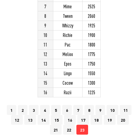
7
Mime
2525
8
Tween
2060
9
Whizzy
1925
10
Richie
1900
11
Pac
1800
12
Melioo
1775
13
Epos
1750
14
Lingo
1550
15
Cocow
1300
16
Razii
1225
1
2
3
4
5
6
7
8
9
10
11
12
13
14
15
16
17
18
19
20
21
22
23