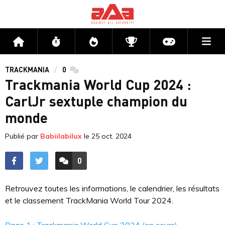
Me
Accueil
Flux
Directs
Compétitions
Actu jeux v
TRACKMANIA
0
commentaires
Trackmania World Cup 2024 :
CarlJr sextuple champion du
monde
Publié par
Babiilabilux
le
25 oct. 2024
0
ACCÉDER AUX
COMMENTAIRES
Retrouvez toutes les informations, le calendrier, les résultats
et le classement TrackMania World Tour 2024.