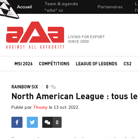
Team & agenda
L
Accueil
Partenaires
*aAa* cs
l
Team-aAa - against All authority
LIVING FOR ESPORT
SINCE 2000
MSI 2026
COMPÉTITIONS
LEAGUE OF LEGENDS
CS2
RAINBOW SIX
0
commentaires
North American League : tous les
Publié par
Thomy
le
13 oct. 2022
0
ACCÉDER AUX
COMMENTAIRES