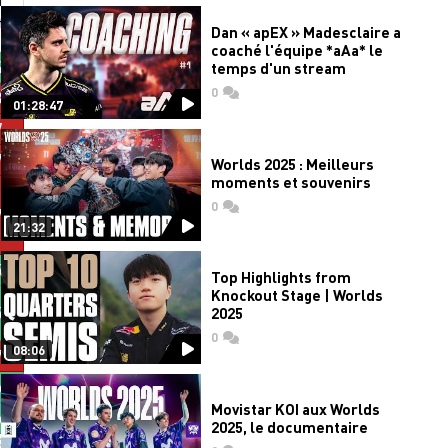
ts
Dan « apEX » Madesclaire a
coaché l'équipe *aAa* le
4
temps d'un stream
0
commentaires
8
01:28:47
7
7
Worlds 2025 : Meilleurs
moments et souvenirs
0
commentaires
7
21:32
5
Top Highlights from
Knockout Stage | Worlds
5
2025
0
commentaires
08:06
7
6
Movistar KOI aux Worlds
6
2025, le documentaire