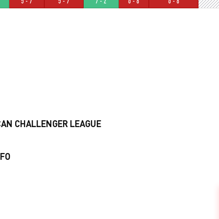
5 - 7
5 - 7
7 - 2
6 - 8
6 - 8
ICAN CHALLENGER LEAGUE
LFO