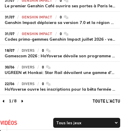
31/07
GENSHIN IMPACT
0
commentaires
Le premier Genshin Café ouvrira ses portes à Paris le 14 août
31/07
GENSHIN IMPACT
0
commentaires
Genshin Impact déploiera sa version 7.0 et la région de Snezhnaya le 12 août
31/07
GENSHIN IMPACT
0
commentaires
Codes primo-gemmes Genshin Impact juillet 2026 - version 7.0
18/07
DIVERS
0
commentaires
Gamescom 2026 : HoYoverse dévoile son programme et présente deux nouveaux jeux inédits
30/06
DIVERS
0
commentaires
UGREEN et Honkai: Star Rail dévoilent une gamme d'accessoires de recharge en édition limitée
22/06
DIVERS
0
commentaires
HoYoverse ouvre les inscriptions pour la bêta fermée de Honkai : Nexus Anima
1
/
8
TOUTE L'ACTU
page précédente
page suivante
VIDÉOS
r