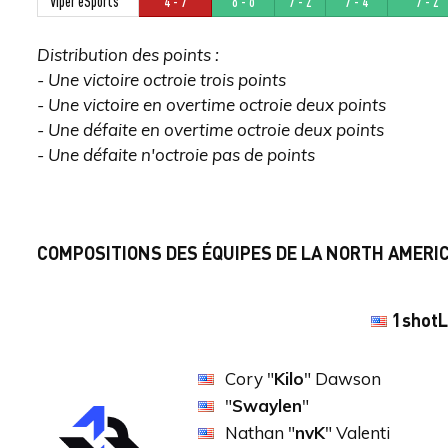
Viper eSports
4 - 7
8 - 6
7 - 2
7 - 4
7 - 2
Distribution des points :
- Une victoire octroie trois points
- Une victoire en overtime octroie deux points
- Une défaite en overtime octroie deux points
- Une défaite n'octroie pas de points
COMPOSITIONS DES ÉQUIPES DE LA NORTH AMER
1shot
Cory "
Kilo
" Dawson
"
Swaylen
"
Nathan "
nvK
" Valenti