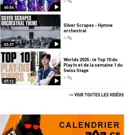
0
commentaires
40:54
Silver Scrapes - Hymne
orchestral
0
commentaires
03:37
Worlds 2025 : le Top 10 du
Play In et de la semaine 1 du
Swiss Stage
0
commentaires
07:12
VOIR TOUTES LES VIDÉOS