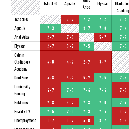
1shotLFO
Aqualix
Elyssar
Gladiato
Arise
Academ
1shotLFO
3 - 7
7 - 2
7 - 2
8 - 6
Aqualix
7 - 3
8 - 7
7 - 0
7 - 4
Arial Arise
2 - 7
7 - 8
5 - 7
7 - 2
Elyssar
2 - 7
0 - 7
7 - 5
7 - 3
Gaimin
Gladiators
6 - 8
4 - 7
2 - 7
3 - 7
Academy
RentFree
6 - 8
3 - 7
5 - 7
7 - 5
7 - 4
Luminosity
4 - 7
7 - 5
7 - 4
7 - 4
7 - 8
Gaming
Nokturns
7 - 8
5 - 7
7 - 3
7 - 0
7 - 4
Reality TV
7 - 5
7 - 5
7 - 3
7 - 4
3 - 7
Unemployment
1 - 7
5 - 7
6 - 8
8 - 7
6 - 8