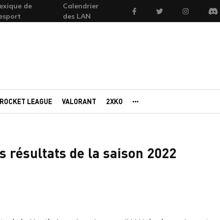
exique de
Calendrier
Facebook
Twitter
Instagram
'esport
des LAN
Di
ROCKET LEAGUE
VALORANT
2XKO
AUTRES PORTAILS
 résultats de la saison 2022