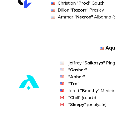
Christian "
Prod
" Gauch
Dillon "
Razorr
" Presley
Ammar "
Necrox
" Albanna
(
Aqu
Jeffrey "
Saikosys
" Ping
"
Gasher
"
"
Apher
"
"
Tra
"
Jared "
Beastly
" Medeir
"
Chill
"
(coach)
"
Sleepy
"
(analyste)