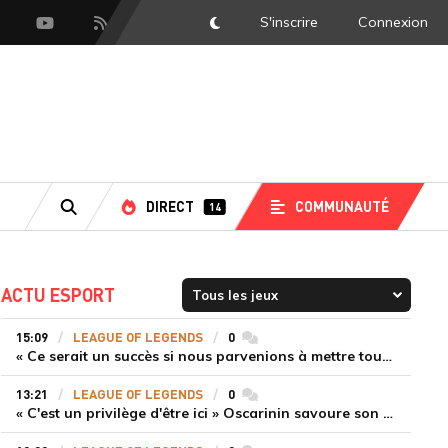
S'inscrire
Connexion
DarkMode
scord
Youtube
Flux RSS
DIRECT
COMMUNAUTÉ
14
RECHERCHE
ACTU ESPORT
15:09
LEAGUE OF LEGENDS
0
commentaires
« Ce serait un succès si nous parvenions à mettre tous les joueurs à niveau pour espérer atteindre les playoffs », Nukeduck et Mithy après la victoire de Team Heretics
13:21
LEAGUE OF LEGENDS
0
commentaires
« C'est un privilège d'être ici » Oscarinin savoure son retour en LEC et prépare sa revanche