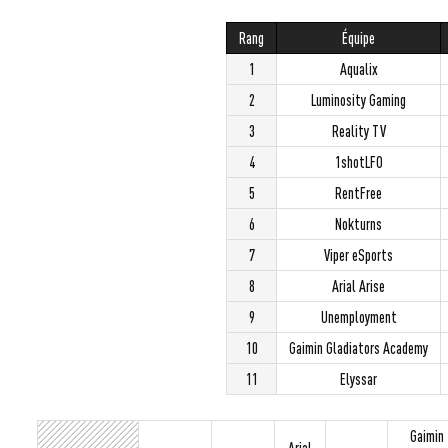
Rang
Équipe
1
Aqualix
2
Luminosity Gaming
3
Reality TV
4
1shotLFO
5
RentFree
6
Nokturns
7
Viper eSports
8
Arial Arise
9
Unemployment
10
Gaimin Gladiators Academy
11
Elyssar
Gaimin
Arial