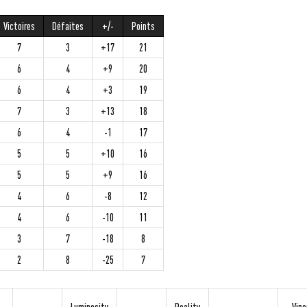
Victoires
Défaites
+/-
Points
7
3
+17
21
6
4
+9
20
6
4
+3
19
7
3
+13
18
6
4
-1
17
5
5
+10
16
5
5
+9
16
4
6
-8
12
4
6
-10
11
3
7
-18
8
2
8
-25
7
Luminosity
Reality
Vipe