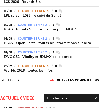
LCK 2026 : Rounds 3-4
03/08
LEAGUE OF LEGENDS
0
commentaires
LPL saison 2026 : le suivi du Split 3
02/08
COUNTER-STRIKE 2
0
commentaires
BLAST Bounty Summer : le titre pour MOUZ
01/08
COUNTER-STRIKE 2
0
commentaires
BLAST Open Porto : toutes les informations sur le tournoi
01/08
COUNTER-STRIKE 2
0
commentaires
EWC CS2 : Vitality et 3DMAX de la partie
25/07
LEAGUE OF LEGENDS
0
commentaires
Worlds 2026 : toutes les infos
1
/
8
TOUTES LES COMPÉTITIONS
page précédente
page suivante
ACTU JEUX VIDEO