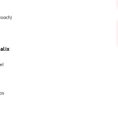
coach)
alix
el
os