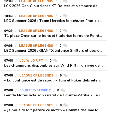
12:03
LEAGUE OF LEGENDS
0
commentaires
LCK 2026 Gen.G surclasse KT Rolster et s'empare de la deuxième place du Legend Group
10:53
LEAGUE OF LEGENDS
0
commentaires
LEC Summer 2026 : Team Heretics fait chuter Fnatic et lance enfin sa saison estivale
09:39
LEAGUE OF LEGENDS
0
commentaires
T1 place Oner sur le banc et titularise le rookie Painter face à Hanwha Life Esports
09:08
LEAGUE OF LEGENDS
0
commentaires
LEC Summer 2026 : GIANTX enfonce Shifters et décroche sa première victoire
07/08
LOL WILD RIFT
0
commentaires
Les champions disponibles sur Wild Rift : l'arrivée de Cho'Gath
07/08
LEAGUE OF LEGENDS
0
commentaires
« La confiance est de retour » Tom et Faker débriefent la victoire convaincante de T1 face à Dplus KIA
07/08
COUNTER-STRIKE 2
0
commentaires
Gentle Mates acte son retrait de Counter-Strike 2, le roster ibérique libéré
07/08
LEAGUE OF LEGENDS
0
commentaires
« Je nous ai fait perdre ce match » Homme assume la responsabilité de la défaite de HLE face à Gen.G