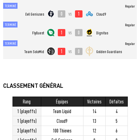
TERMINÉ
Regular
0
1
vs
Evil Geniuses
Cloud9
TERMINÉ
Regular
1
0
vs
FlyQuest
Dignitas
TERMINÉ
Regular
1
0
vs
Team SoloMid
Golden Guardians
CLASSEMENT GÉNÉRAL
Rang
Équipes
Victoires
Défaites
1 (playoffs)
Team Liquid
14
4
1 (playoffs)
Cloud9
13
5
3 (playoffs)
100 Thieves
12
6