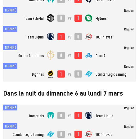
TERMINÉ
Regular
0
1
vs
Team SoloMid
FlyQuest
TERMINÉ
Regular
1
0
vs
Team Liquid
100 Thieves
TERMINÉ
Regular
0
1
vs
Golden Guardians
Cloud9
TERMINÉ
Regular
1
0
vs
Dignitas
Counter Logic Gaming
Dans la nuit du dimanche 6 au lundi 7 mars
TERMINÉ
Regular
0
1
vs
Immortals
Team Liquid
TERMINÉ
Regular
0
1
vs
Counter Logic Gaming
100 Thieves