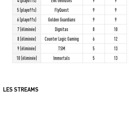
4 (playoffs)
Evil Geniuses
9
9
5 (playoffs)
FlyQuest
9
9
6 (playoffs)
Golden Guardians
9
9
7 (éliminée)
Dignitas
8
10
8 (éliminée)
Counter Logic Gaming
6
12
9 (éliminée)
TSM
5
13
10 (éliminée)
Immortals
5
13
LES STREAMS