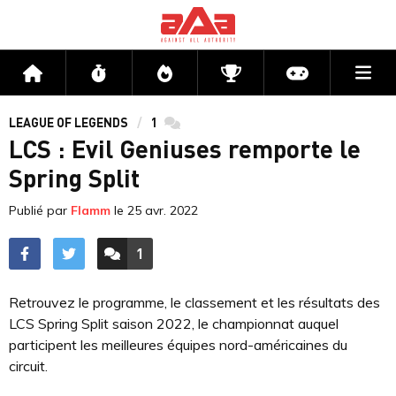
Me
Accueil
Flux
Directs
Compétitions
Actu jeux v
LEAGUE OF LEGENDS
1
commentaires
LCS : Evil Geniuses remporte le
Spring Split
Publié par
Flamm
le
25 avr. 2022
1
ACCÉDER AUX
COMMENTAIRES
Retrouvez le programme, le classement et les résultats des
LCS Spring Split saison 2022, le championnat auquel
participent les meilleures équipes nord-américaines du
circuit.