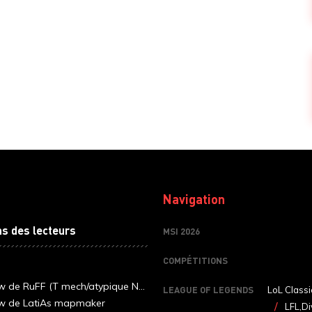
Navigation
ns des lecteurs
MSI 2026
COMPÉTITIONS
ew de RuFF (T mech/atypique N...
LEAGUE OF LEGENDS
LoL Classi
ew de LatiAs mapmaker
LFL,Di