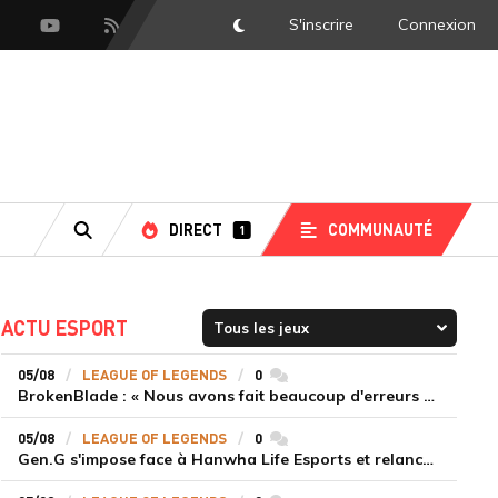
S'inscrire
Connexion
DarkMode
scord
Youtube
Flux RSS
DIRECT
COMMUNAUTÉ
1
RECHERCHE
ACTU ESPORT
05/08
LEAGUE OF LEGENDS
0
commentaires
BrokenBlade : « Nous avons fait beaucoup d'erreurs bêtes, mais une victoire reste une victoire et c'est une chose dont on peut se réjouir »
05/08
LEAGUE OF LEGENDS
0
commentaires
Gen.G s'impose face à Hanwha Life Esports et relance sa dynamique en LCK