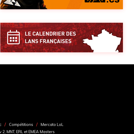
c
Compétitions
Mercato LoL
v 2, MNT, ERL et EMEA Masters