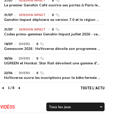
31/07
GENSHIN IMPACT
0
commentaires
Le premier Genshin Café ouvrira ses portes à Paris le 14 août
31/07
GENSHIN IMPACT
0
commentaires
Genshin Impact déploiera sa version 7.0 et la région de Snezhnaya le 12 août
31/07
GENSHIN IMPACT
0
commentaires
Codes primo-gemmes Genshin Impact juillet 2026 - version 7.0
18/07
DIVERS
0
commentaires
Gamescom 2026 : HoYoverse dévoile son programme et présente deux nouveaux jeux inédits
30/06
DIVERS
0
commentaires
UGREEN et Honkai: Star Rail dévoilent une gamme d'accessoires de recharge en édition limitée
22/06
DIVERS
0
commentaires
HoYoverse ouvre les inscriptions pour la bêta fermée de Honkai : Nexus Anima
1
/
8
TOUTE L'ACTU
page précédente
page suivante
VIDÉOS