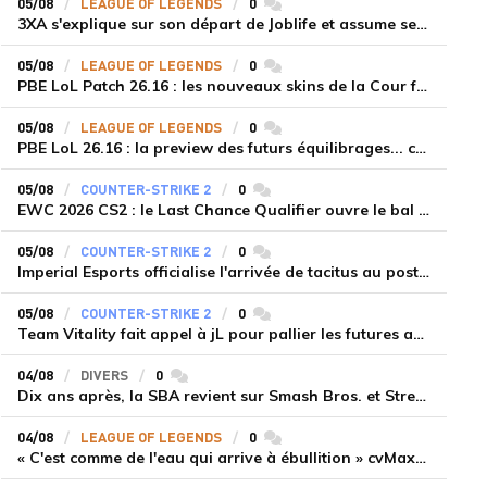
05/08
LEAGUE OF LEGENDS
0
commentaires
3XA s'explique sur son départ de Joblife et assume ses torts
05/08
LEAGUE OF LEGENDS
0
commentaires
PBE LoL Patch 26.16 : les nouveaux skins de la Cour féérique
05/08
LEAGUE OF LEGENDS
0
commentaires
PBE LoL 26.16 : la preview des futurs équilibrages... coup d'arrêt pour les supports roamers
05/08
COUNTER-STRIKE 2
0
commentaires
EWC 2026 CS2 : le Last Chance Qualifier ouvre le bal à Paris du 7 au 9 août
05/08
COUNTER-STRIKE 2
0
commentaires
Imperial Esports officialise l'arrivée de tacitus au poste d'entraîneur
05/08
COUNTER-STRIKE 2
0
commentaires
Team Vitality fait appel à jL pour pallier les futures absences d'apEX et mezii
04/08
DIVERS
0
commentaires
Dix ans après, la SBA revient sur Smash Bros. et Street Fighter
04/08
LEAGUE OF LEGENDS
0
commentaires
« C'est comme de l'eau qui arrive à ébullition » cvMax décrypte la montée en puissance de Dplus KIA