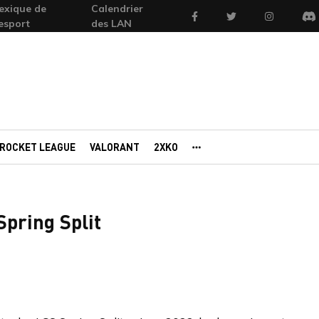
exique de
Calendrier
Facebook
Twitter
Instagram
'esport
des LAN
Di
ROCKET LEAGUE
VALORANT
2XKO
AUTRES PORTAILS
Spring Split