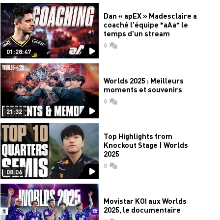
Dan « apEX » Madesclaire a
coaché l'équipe *aAa* le
temps d'un stream
0
commentaires
01:28:47
Worlds 2025 : Meilleurs
moments et souvenirs
0
commentaires
21:32
Top Highlights from
Knockout Stage | Worlds
2025
0
commentaires
08:06
Movistar KOI aux Worlds
2025, le documentaire