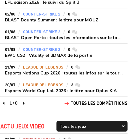
LPL saison 2026 : le suivi du Split 3
02/08
COUNTER-STRIKE 2
0
commentaires
BLAST Bounty Summer : le titre pour MOUZ
01/08
COUNTER-STRIKE 2
0
commentaires
BLAST Open Porto : toutes les informations sur le tournoi
01/08
COUNTER-STRIKE 2
0
commentaires
EWC CS2 : Vitality et 3DMAX de la partie
21/07
LEAGUE OF LEGENDS
0
commentaires
Esports Nations Cup 2026 : toutes les infos sur le tournoi
20/07
LEAGUE OF LEGENDS
3
commentaires
Esports World Cup LoL 2026 : le titre pour Dplus KIA
1
/
8
TOUTES LES COMPÉTITIONS
page précédente
page suivante
ACTU JEUX VIDEO