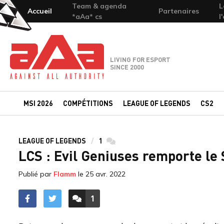
Team & agenda
L
Accueil
Partenaires
*aAa* cs
l
Team-aAa - against All authority
LIVING FOR ESPORT
SINCE 2000
MSI 2026
COMPÉTITIONS
LEAGUE OF LEGENDS
CS2
LEAGUE OF LEGENDS
1
commentaires
LCS : Evil Geniuses remporte le 
Publié par
Flamm
le
25 avr. 2022
1
ACCÉDER AUX
COMMENTAIRES