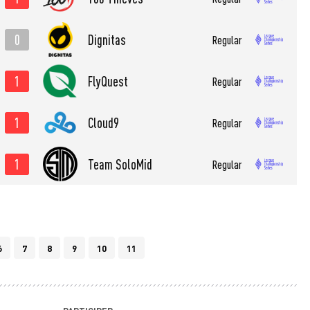
0
Dignitas
Regular
1
FlyQuest
Regular
1
Cloud9
Regular
1
Team SoloMid
Regular
6
7
8
9
10
11