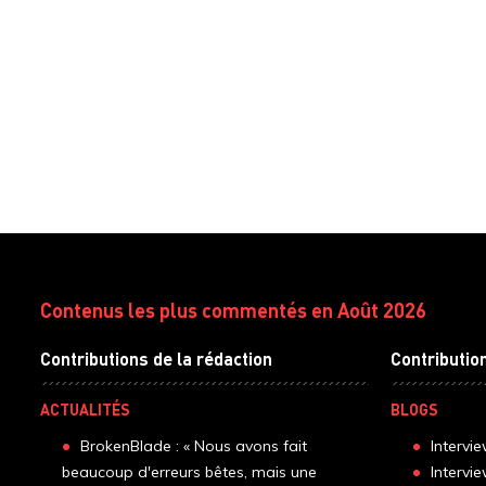
Contenus les plus commentés en Août 2026
Contributions de la rédaction
Contributio
ACTUALITÉS
BLOGS
BrokenBlade : « Nous avons fait
Intervi
beaucoup d'erreurs bêtes, mais une
Intervi