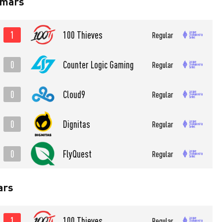
 mars
1
100 Thieves
Regular
0
Counter Logic Gaming
Regular
0
Cloud9
Regular
0
Dignitas
Regular
0
FlyQuest
Regular
ars
1
100 Thieves
Regular