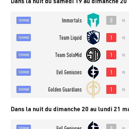
Dans la nuit du samedi 19 au dimanche 20
0
Immortals
vs
TERMINÉ
1
Team Liquid
vs
TERMINÉ
1
Team SoloMid
vs
TERMINÉ
1
Evil Geniuses
vs
TERMINÉ
1
Golden Guardians
vs
TERMINÉ
Dans la nuit du dimanche 20 au lundi 21 m
0
Evil Geniuses
vs
TERMINÉ