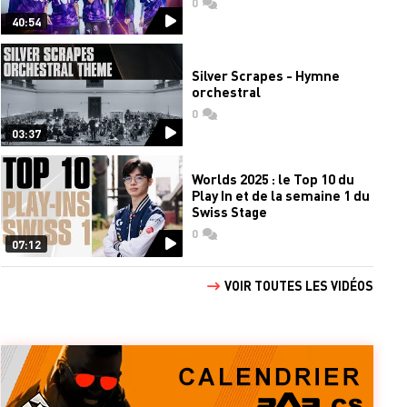
0
commentaires
40:54
Silver Scrapes - Hymne
orchestral
0
commentaires
03:37
Worlds 2025 : le Top 10 du
Play In et de la semaine 1 du
Swiss Stage
0
commentaires
07:12
VOIR TOUTES LES VIDÉOS