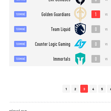
1
Golden Guardians
vs
TERMINÉ
0
Team Liquid
vs
TERMINÉ
0
Counter Logic Gaming
vs
TERMINÉ
0
Immortals
vs
TERMINÉ
1
2
3
4
5