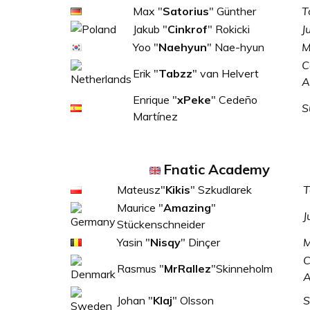
Max "
Satorius
" Günther
T
Jakub "
Cinkrof
" Rokicki
J
Yoo "
Naehyun
" Nae-hyun
M
C
Erik "
Tabzz
" van Helvert
A
Enrique "
xPeke
" Cedeño
S
Martínez
Fnatic Academy
Mateusz"
Kikis
" Szkudlarek
T
Maurice "
Amazing
"
J
Stückenschneider
Yasin "
Nisqy
" Dinçer
M
C
Rasmus "
MrRallez
"Skinneholm
Johan "
Klaj
" Olsson
S