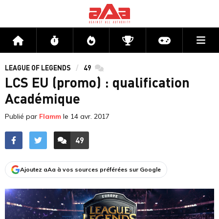
Me
Accueil
Flux
Directs
Compétitions
Actu jeux v
LEAGUE OF LEGENDS
49
commentaires
LCS EU (promo) : qualification
Académique
Publié par
Flamm
le
14 avr. 2017
49
ACCÉDER AUX
COMMENTAIRES
Ajoutez aAa à vos sources préférées sur Google