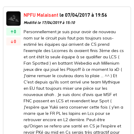
NPFU Malaisant
le 07/04/2017 à 19:56
Modifié le 17/04/2019 à 15:10
0
Personnellement je suis pour avoir de nouveau
nom sur le circuit puis faut pas toujours sous-
0
estimé les équipes qui arrivent de CS prend
l'exemple des Licornes ils avaient finis 3ème des cs
et ont étét la seule équipe à se qualifier au LCS (
Fan Spotted ) en battant Webedia euh Millenium
jveux dire qui joué les Playoff à ce moment la xD (
J'aime remuer le couteau dans la plaie ... ^^ ) Et
C'est depuis qu'ils sont arrivé une team Mythique
en EU faut toujours miser une pièce sur les
nouveaux ahah . Je suis donc d'avis que MSF et
FNC passent en LCS et revendent leur Spot (
J'espère que Yukii sera conserver cette fois ( y'en a
marre que le FR PL les lapins en Lcs pour se
retrouver encore en L2 derrière. Peut-être
qu'Origen se refera une santé en CS je l'espère et
revoir PKé au mid en Cs serais très attractif pour