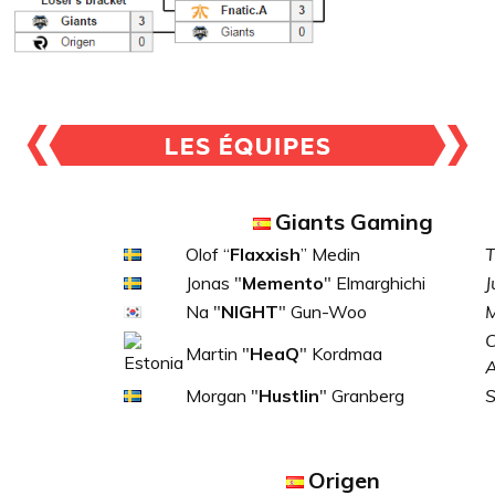
Giants Gaming
Olof “
Flaxxish
” Medin
T
Jonas "
Memento
" Elmarghichi
J
Na "
NIGHT
" Gun-Woo
M
C
Martin "
HeaQ
" Kordmaa
Morgan "
Hustlin
" Granberg
S
Origen