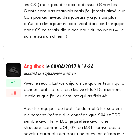
les CS ( mais peu d'espoir la dessus ) Sinon les
Giants sont pas mauvais mais j'ai jamais aimé leur
Compos au niveau des joueurs y a jamais plus
qu'un ou deux joueurs captivant dans cette équipe
donc CS ça ferais dla place pour du nouveau =) Je
sais je suis un chien =)
Anguibok
le 08/04/2017 à 16:34
Modifié le 17/04/2019 à 15:10
1
Avec le recul... Est-ce déjà arrivé qu'une team qui a
acheté sont slot ait fait des worlds ? De mémoire,
0
le mieux que j'ai vu c'est Imt qui as finis 4è.
Pour les équipes de foot, j'ai du mal à les soutenir
pleinement (même si je concède que S04 et PSG
semble avoir le lvl LCS) je préfère avoir une
structure, comme UOL, G2, ou MST, j'arrive pas a
savoir pourquoi, ptet pour une question d'image :/.