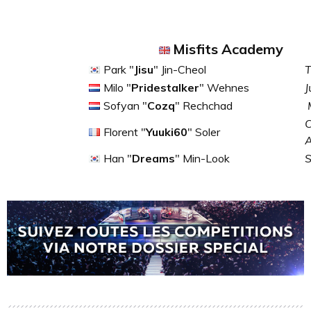
Misfits Academy
Park "
Jisu
" Jin-Cheol
T
Milo "
Pridestalker
" Wehnes
J
Sofyan "
Cozq
" Rechchad
C
Florent "
Yuuki60
" Soler
Han "
Dreams
" Min-Look
S