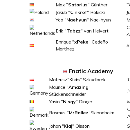
Max "
Satorius
" Günther
T
Jakub "
Cinkrof
" Rokicki
J
Yoo "
Naehyun
" Nae-hyun
M
C
Erik "
Tabzz
" van Helvert
A
Enrique "
xPeke
" Cedeño
S
Martínez
Fnatic Academy
Mateusz"
Kikis
" Szkudlarek
T
Maurice "
Amazing
"
J
Stückenschneider
Yasin "
Nisqy
" Dinçer
M
C
Rasmus "
MrRallez
"Skinneholm
Johan "
Klaj
" Olsson
S