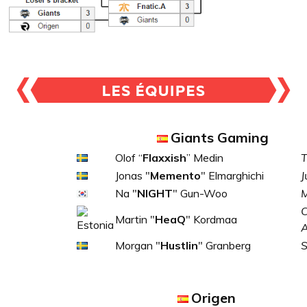
Giants Gaming
Olof “
Flaxxish
” Medin
T
Jonas "
Memento
" Elmarghichi
J
Na "
NIGHT
" Gun-Woo
M
C
Martin "
HeaQ
" Kordmaa
Morgan "
Hustlin
" Granberg
S
Origen