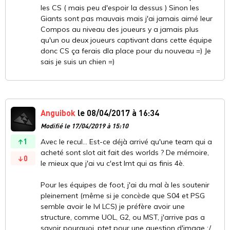
les CS ( mais peu d'espoir la dessus ) Sinon les
Giants sont pas mauvais mais j'ai jamais aimé leur
Compos au niveau des joueurs y a jamais plus
qu'un ou deux joueurs captivant dans cette équipe
donc CS ça ferais dla place pour du nouveau =) Je
sais je suis un chien =)
Anguibok
le 08/04/2017 à 16:34
Modifié le 17/04/2019 à 15:10
1
Avec le recul... Est-ce déjà arrivé qu'une team qui a
acheté sont slot ait fait des worlds ? De mémoire,
0
le mieux que j'ai vu c'est Imt qui as finis 4è.
Pour les équipes de foot, j'ai du mal à les soutenir
pleinement (même si je concède que S04 et PSG
semble avoir le lvl LCS) je préfère avoir une
structure, comme UOL, G2, ou MST, j'arrive pas a
savoir pourquoi, ptet pour une question d'image :/.