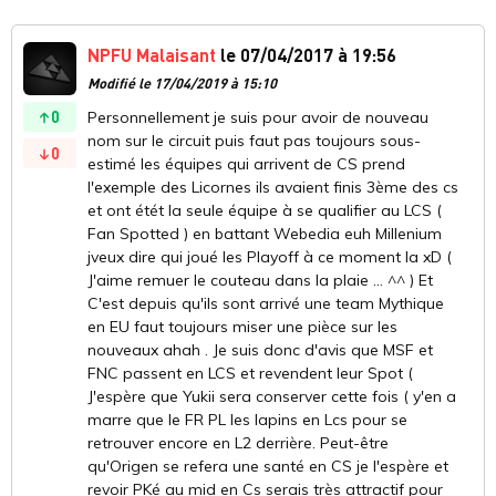
NPFU Malaisant
le 07/04/2017 à 19:56
Modifié le 17/04/2019 à 15:10
0
Personnellement je suis pour avoir de nouveau
nom sur le circuit puis faut pas toujours sous-
0
estimé les équipes qui arrivent de CS prend
l'exemple des Licornes ils avaient finis 3ème des cs
et ont étét la seule équipe à se qualifier au LCS (
Fan Spotted ) en battant Webedia euh Millenium
jveux dire qui joué les Playoff à ce moment la xD (
J'aime remuer le couteau dans la plaie ... ^^ ) Et
C'est depuis qu'ils sont arrivé une team Mythique
en EU faut toujours miser une pièce sur les
nouveaux ahah . Je suis donc d'avis que MSF et
FNC passent en LCS et revendent leur Spot (
J'espère que Yukii sera conserver cette fois ( y'en a
marre que le FR PL les lapins en Lcs pour se
retrouver encore en L2 derrière. Peut-être
qu'Origen se refera une santé en CS je l'espère et
revoir PKé au mid en Cs serais très attractif pour