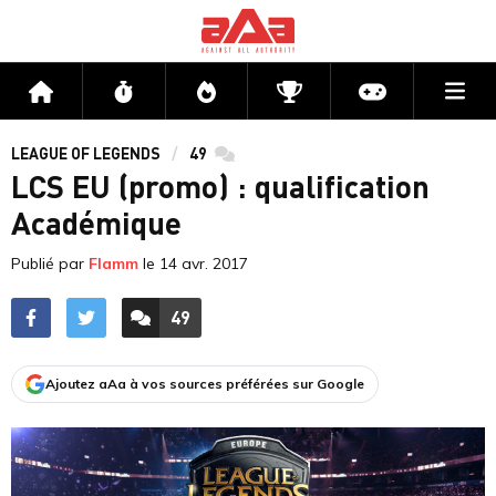
Me
Accueil
Flux
Directs
Compétitions
Actu jeux v
LEAGUE OF LEGENDS
49
commentaires
LCS EU (promo) : qualification
Académique
Publié par
Flamm
le
14 avr. 2017
49
ACCÉDER AUX
COMMENTAIRES
Ajoutez aAa à vos sources préférées sur Google