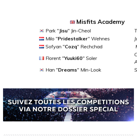
Misfits Academy
Park "
Jisu
" Jin-Cheol
T
Milo "
Pridestalker
" Wehnes
J
Sofyan "
Cozq
" Rechchad
C
Florent "
Yuuki60
" Soler
Han "
Dreams
" Min-Look
S