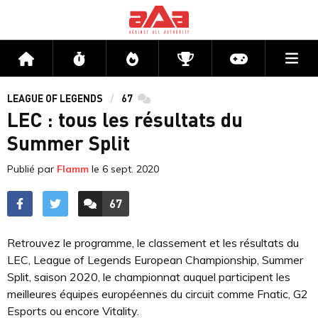
Me
Accueil
Flux
Directs
Compétitions
Actu jeux v
LEAGUE OF LEGENDS
67
commentaires
LEC : tous les résultats du
Summer Split
Publié par
Flamm
le
6 sept. 2020
67
ACCÉDER AUX
COMMENTAIRES
Retrouvez le programme, le classement et les résultats du
LEC, League of Legends European Championship, Summer
Split, saison 2020, le championnat auquel participent les
meilleures équipes européennes du circuit comme Fnatic, G2
Esports ou encore Vitality.