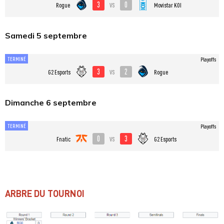
3
0
vs
Rogue
Movistar KOI
Samedi 5 septembre
TERMINÉ
Playoffs
3
2
vs
G2 Esports
Rogue
Dimanche 6 septembre
TERMINÉ
Playoffs
0
3
vs
Fnatic
G2 Esports
ARBRE DU TOURNOI