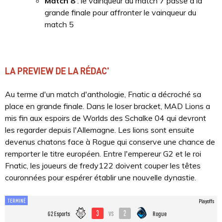
Match 8
: le vainqueur du match 7 passe à la
grande finale pour affronter le vainqueur du
match 5
LA PREVIEW DE LA RÉDAC'
Au terme d'un match d'anthologie, Fnatic a décroché sa
place en grande finale. Dans le loser bracket, MAD Lions a
mis fin aux espoirs de Worlds des Schalke 04 qui devront
les regarder depuis l'Allemagne. Les lions sont ensuite
devenus chatons face à Rogue qui conserve une chance de
remporter le titre européen. Entre l'empereur G2 et le roi
Fnatic, les joueurs de fredy122 doivent couper les têtes
couronnées pour espérer établir une nouvelle dynastie.
TERMINÉ
Playoffs
3
2
vs
G2 Esports
Rogue