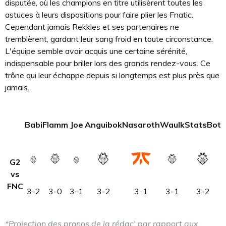
disputée, où les champions en titre utilisèrent toutes les
astuces à leurs dispositions pour faire plier les Fnatic.
Cependant jamais Rekkles et ses partenaires ne
tremblèrent, gardant leur sang froid en toute circonstance.
L'équipe semble avoir acquis une certaine sérénité,
indispensable pour briller lors des grands rendez-vous. Ce
trône qui leur échappe depuis si longtemps est plus près que
jamais.
Babi
Flamm
Joe
Anguibok
Nasaroth
Waulk
StatsBot
G2
vs
FNC
3-2
3-0
3-1
3-2
3-1
3-1
3-2
*Projection des pronos de la rédac' par rapport aux