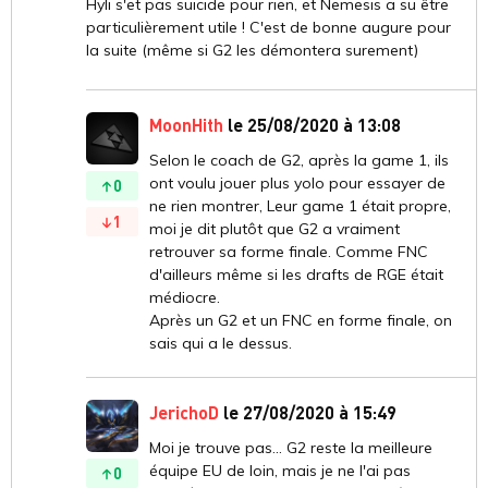
Hyli s'et pas suicide pour rien, et Nemesis a su être
particulièrement utile ! C'est de bonne augure pour
la suite (même si G2 les démontera surement)
MoonHith
le 25/08/2020 à 13:08
Selon le coach de G2, après la game 1, ils
ont voulu jouer plus yolo pour essayer de
0
ne rien montrer, Leur game 1 était propre,
1
moi je dit plutôt que G2 a vraiment
retrouver sa forme finale. Comme FNC
d'ailleurs même si les drafts de RGE était
médiocre.
Après un G2 et un FNC en forme finale, on
sais qui a le dessus.
JerichoD
le 27/08/2020 à 15:49
Moi je trouve pas... G2 reste la meilleure
équipe EU de loin, mais je ne l'ai pas
0