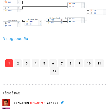
*Leaguepedia
1
2
3
4
5
6
7
8
9
10
11
12
RÉDIGÉ PAR
BENJAMIN
« FLAMM »
VANESE
Twitter