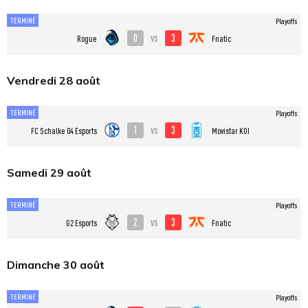
TERMINÉ
Playoffs
0
3
vs
Rogue
Fnatic
Vendredi 28 août
TERMINÉ
Playoffs
1
3
vs
FC Schalke 04 Esports
Movistar KOI
Samedi 29 août
TERMINÉ
Playoffs
2
3
vs
G2 Esports
Fnatic
Dimanche 30 août
TERMINÉ
Playoffs