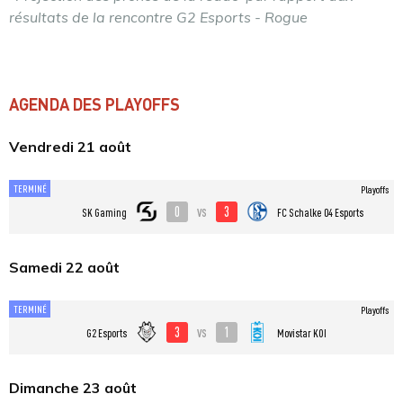
résultats de la rencontre G2 Esports - Rogue
AGENDA DES PLAYOFFS
Vendredi 21 août
TERMINÉ
Playoffs
0
3
vs
SK Gaming
FC Schalke 04 Esports
Samedi 22 août
TERMINÉ
Playoffs
3
1
vs
G2 Esports
Movistar KOI
Dimanche 23 août