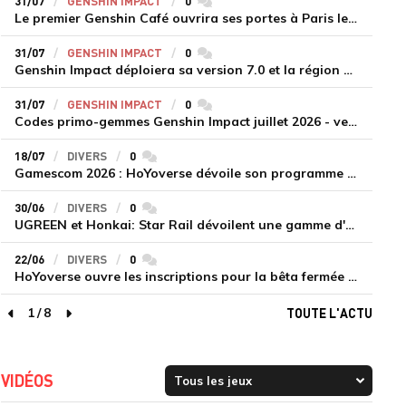
31/07
GENSHIN IMPACT
0
commentaires
Le premier Genshin Café ouvrira ses portes à Paris le 14 août
31/07
GENSHIN IMPACT
0
commentaires
Genshin Impact déploiera sa version 7.0 et la région de Snezhnaya le 12 août
31/07
GENSHIN IMPACT
0
commentaires
Codes primo-gemmes Genshin Impact juillet 2026 - version 7.0
18/07
DIVERS
0
commentaires
Gamescom 2026 : HoYoverse dévoile son programme et présente deux nouveaux jeux inédits
30/06
DIVERS
0
commentaires
UGREEN et Honkai: Star Rail dévoilent une gamme d'accessoires de recharge en édition limitée
22/06
DIVERS
0
commentaires
HoYoverse ouvre les inscriptions pour la bêta fermée de Honkai : Nexus Anima
1
/
8
TOUTE L'ACTU
page précédente
page suivante
VIDÉOS