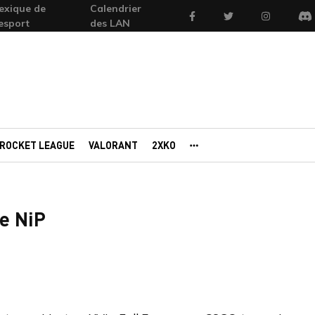
exique de
Calendrier
Facebook
Twitter
Instagram
'esport
des LAN
Di
ROCKET LEAGUE
VALORANT
2XKO
AUTRES PORTAILS
de NiP