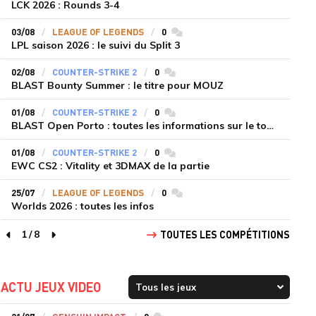
LCK 2026 : Rounds 3-4
03/08
LEAGUE OF LEGENDS
0
commentaires
LPL saison 2026 : le suivi du Split 3
02/08
COUNTER-STRIKE 2
0
commentaires
BLAST Bounty Summer : le titre pour MOUZ
01/08
COUNTER-STRIKE 2
0
commentaires
BLAST Open Porto : toutes les informations sur le tournoi
01/08
COUNTER-STRIKE 2
0
commentaires
EWC CS2 : Vitality et 3DMAX de la partie
25/07
LEAGUE OF LEGENDS
0
commentaires
Worlds 2026 : toutes les infos
1
/
8
TOUTES LES COMPÉTITIONS
page précédente
page suivante
ACTU JEUX VIDEO