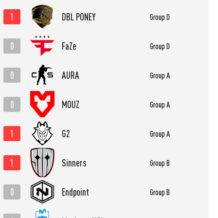
1
DBL PONEY
Group D
0
FaZe
Group D
0
AURA
Group A
0
MOUZ
Group A
1
G2
Group A
1
Sinners
Group B
0
Endpoint
Group B