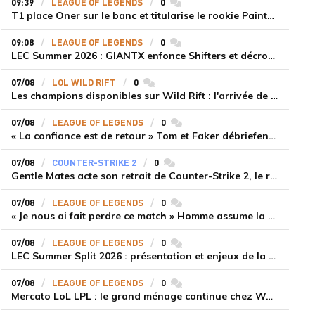
09:39
LEAGUE OF LEGENDS
0
commentaires
T1 place Oner sur le banc et titularise le rookie Painter face à Hanwha Life Esports
09:08
LEAGUE OF LEGENDS
0
commentaires
LEC Summer 2026 : GIANTX enfonce Shifters et décroche sa première victoire
07/08
LOL WILD RIFT
0
commentaires
Les champions disponibles sur Wild Rift : l'arrivée de Cho'Gath
07/08
LEAGUE OF LEGENDS
0
commentaires
« La confiance est de retour » Tom et Faker débriefent la victoire convaincante de T1 face à Dplus KIA
07/08
COUNTER-STRIKE 2
0
commentaires
Gentle Mates acte son retrait de Counter-Strike 2, le roster ibérique libéré
07/08
LEAGUE OF LEGENDS
0
commentaires
« Je nous ai fait perdre ce match » Homme assume la responsabilité de la défaite de HLE face à Gen.G
07/08
LEAGUE OF LEGENDS
0
commentaires
LEC Summer Split 2026 : présentation et enjeux de la troisième semaine de compétition
07/08
LEAGUE OF LEGENDS
0
commentaires
Mercato LoL LPL : le grand ménage continue chez Weibo Gaming, Jiejie quitte le navire au profit de Xiaohao