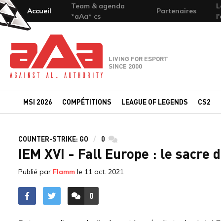
Team & agenda
L
Accueil
Partenaires
*aAa* cs
l
Team-aAa - against All authority
LIVING FOR ESPORT
SINCE 2000
MSI 2026
COMPÉTITIONS
LEAGUE OF LEGENDS
CS2
COUNTER-STRIKE: GO
0
commentaires
IEM XVI - Fall Europe : le sacre 
Publié par
Flamm
le
11 oct. 2021
0
ACCÉDER AUX
COMMENTAIRES