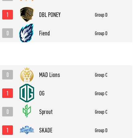
1
DBL PONEY
Group D
0
Fiend
Group D
0
MAD Lions
Group C
1
OG
Group C
0
Sprout
Group C
1
SKADE
Group D