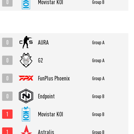
0
Movistar KOI
Group B
0
AURA
Group A
0
G2
Group A
0
FunPlus Phoenix
Group A
0
Endpoint
Group B
1
Movistar KOI
Group B
1
Astralis
Group B