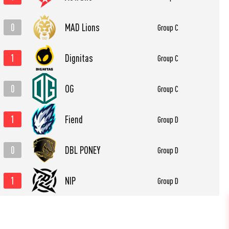
0
MAD Lions
Group C
1
Dignitas
Group C
0
OG
Group C
1
Fiend
Group D
0
DBL PONEY
Group D
1
NIP
Group D