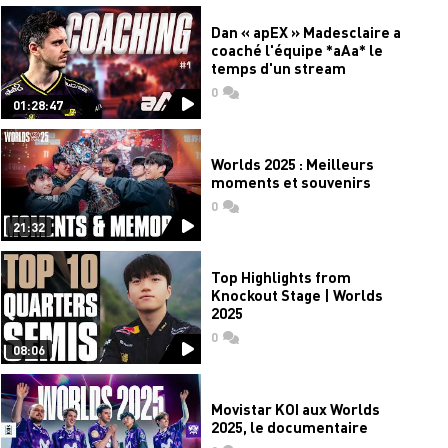
Dan « apEX » Madesclaire a
coaché l'équipe *aAa* le
temps d'un stream
0
commentaires
01:28:47
Worlds 2025 : Meilleurs
moments et souvenirs
0
commentaires
21:32
Top Highlights from
Knockout Stage | Worlds
2025
0
commentaires
08:06
Movistar KOI aux Worlds
2025, le documentaire