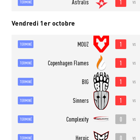
1
Astralis
vs
TERMINÉ
Vendredi 1er octobre
1
MOUZ
vs
TERMINÉ
1
Copenhagen Flames
vs
TERMINÉ
1
BIG
vs
TERMINÉ
1
Sinners
vs
TERMINÉ
0
Complexity
vs
TERMINÉ
0
Heroic
vs
TERMINÉ