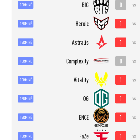
0
BIG
vs
TERMINÉ
1
Heroic
vs
TERMINÉ
1
Astralis
vs
TERMINÉ
0
Complexity
vs
TERMINÉ
1
Vitality
vs
TERMINÉ
1
OG
vs
TERMINÉ
1
ENCE
vs
TERMINÉ
1
FaZe
vs
TERMINÉ