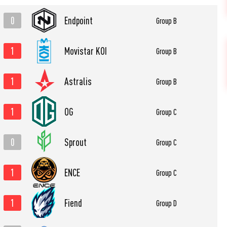
0
Endpoint
Group B
1
Movistar KOI
Group B
1
Astralis
Group B
1
OG
Group C
0
Sprout
Group C
1
ENCE
Group C
1
Fiend
Group D