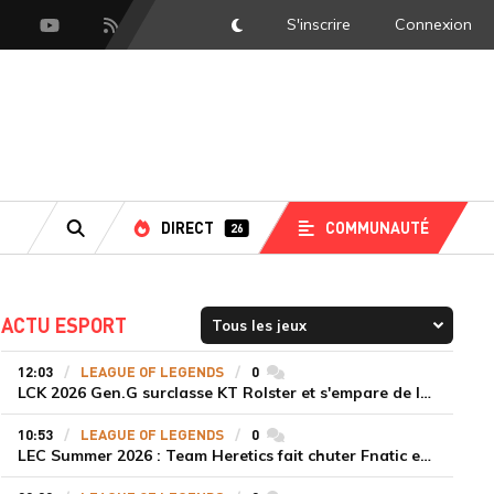
S'inscrire
Connexion
DarkMode
scord
Youtube
Flux RSS
DIRECT
COMMUNAUTÉ
26
RECHERCHE
ACTU ESPORT
12:03
LEAGUE OF LEGENDS
0
commentaires
LCK 2026 Gen.G surclasse KT Rolster et s'empare de la deuxième place du Legend Group
10:53
LEAGUE OF LEGENDS
0
commentaires
LEC Summer 2026 : Team Heretics fait chuter Fnatic et lance enfin sa saison estivale