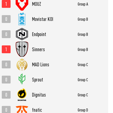
1
MOUZ
Group A
0
Movistar KOI
Group B
0
Endpoint
Group B
1
Sinners
Group B
0
MAD Lions
Group C
0
Sprout
Group C
0
Dignitas
Group C
0
fnatic
Group D