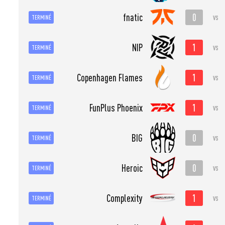
0
fnatic
vs
TERMINÉ
1
NIP
vs
TERMINÉ
1
Copenhagen Flames
vs
TERMINÉ
1
FunPlus Phoenix
vs
TERMINÉ
0
BIG
vs
TERMINÉ
0
Heroic
vs
TERMINÉ
1
Complexity
vs
TERMINÉ