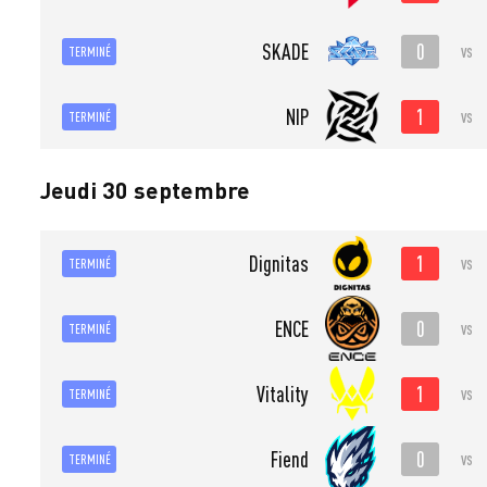
0
SKADE
vs
TERMINÉ
1
NIP
vs
TERMINÉ
Jeudi 30 septembre
1
Dignitas
vs
TERMINÉ
0
ENCE
vs
TERMINÉ
1
Vitality
vs
TERMINÉ
0
Fiend
vs
TERMINÉ