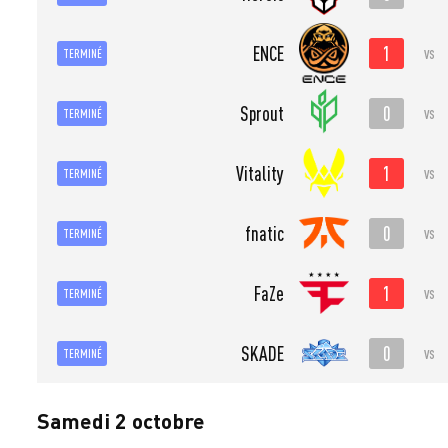
1
ENCE
vs
TERMINÉ
0
Sprout
vs
TERMINÉ
1
Vitality
vs
TERMINÉ
0
fnatic
vs
TERMINÉ
1
FaZe
vs
TERMINÉ
0
SKADE
vs
TERMINÉ
Samedi 2 octobre