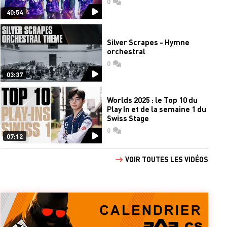
0
commentaires
40:54
Silver Scrapes - Hymne
orchestral
0
commentaires
03:37
Worlds 2025 : le Top 10 du
Play In et de la semaine 1 du
Swiss Stage
0
commentaires
07:12
VOIR TOUTES LES VIDÉOS