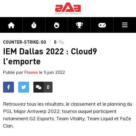
Me
Accueil
Flux
Directs
Compétitions
Actu jeux v
COUNTER-STRIKE: GO
0
commentaires
IEM Dallas 2022 : Cloud9
l'emporte
Publié par
Flamm
le
5 juin 2022
0
ACCÉDER AUX
COMMENTAIRES
Retrouvez tous les résultats, le classement et le planning du
PGL Major Antwerp 2022, tournoi auquel participent
notamment G2 Esports, Team Vitality, Team Liquid et FaZe
Clan.