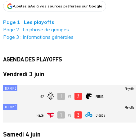
Ajoutez aAa à vos sources préférées sur Google
Page 1 : Les playoffs
Page 2 : La phase de groupes
Page 3 : Informations générales
AGENDA DES PLAYOFFS
Vendredi 3 juin
TERMINÉ
Playoffs
1
2
vs
G2
FURIA
TERMINÉ
Playoffs
1
2
vs
FaZe
Cloud9
Samedi 4 juin