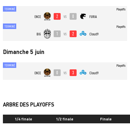
TERMINÉ
Playoffs
2
0
vs
ENCE
FURIA
TERMINÉ
Playoffs
1
2
vs
BIG
Cloud9
Dimanche 5 juin
TERMINÉ
Playoffs
0
3
vs
ENCE
Cloud9
ARBRE DES PLAYOFFS
1/4 finale
1/2 finale
Finale