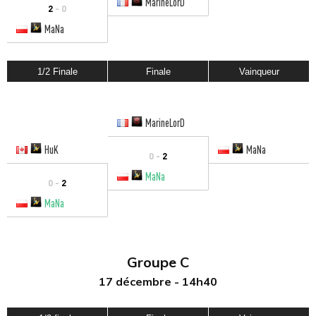
MarineLorD
2
- 0
MaNa
1/2 Finale
Finale
Vainqueur
MarineLorD
HuK
MaNa
0 -
2
MaNa
0 -
2
MaNa
Groupe C
17 décembre - 14h40