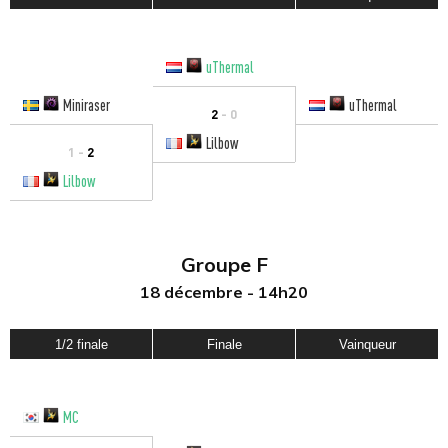
uThermal
Miniraser
uThermal
2
- 0
Lilbow
1 -
2
Lilbow
Groupe F
18 décembre - 14h20
1/2 finale
Finale
Vainqueur
MC