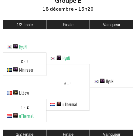
Groupe E
18 décembre - 15h20
1/2 finale
Finale
Vainqueur
HyuN
HyuN
2
- 1
Miniraser
HyuN
2
- 1
Lilbow
uThermal
1 -
2
uThermal
1/2 Finale
Finale
Vainqueur