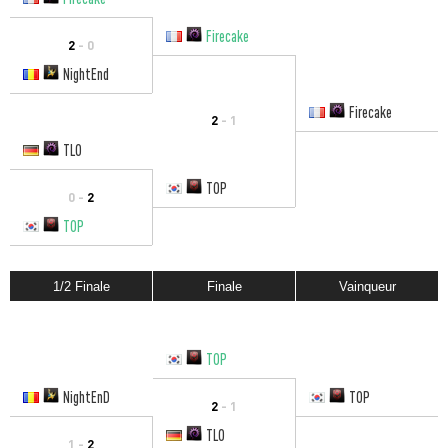
Firecake
2
- 0
NightEnd
Firecake
2
- 1
TLO
TOP
0 -
2
TOP
1/2 Finale
Finale
Vainqueur
TOP
NightEnD
TOP
2
- 1
TLO
1 -
2