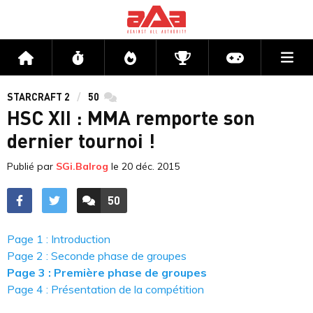
Me
Accueil
Flux
Directs
Compétitions
Actu jeux v
STARCRAFT 2
50
commentaires
HSC XII : MMA remporte son
dernier tournoi !
Publié par
SGi.Balrog
le
20 déc. 2015
50
ACCÉDER AUX
COMMENTAIRES
Page 1 : Introduction
Page 2 : Seconde phase de groupes
Page 3 : Première phase de groupes
Page 4 : Présentation de la compétition