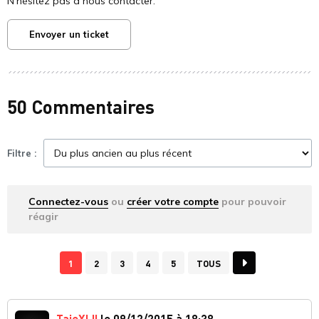
N'hésitez pas à nous contacter.
Envoyer un ticket
50 Commentaires
Filtre :
Connectez-vous
ou
créer votre compte
pour pouvoir
réagir
1
2
3
4
5
TOUS
TajeXLII
le 09/12/2015 à 18:38