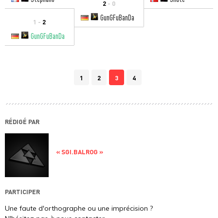
2
- 0
GunGFuBanDa
1 -
2
GunGFuBanDa
1
2
3
4
RÉDIGÉ PAR
« SGI.BALROG »
PARTICIPER
Une faute d'orthographe ou une imprécision ?