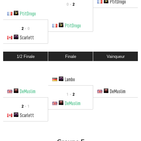
PtitDrogo
0 -
2
PtitDrogo
PtitDrogo
2
- 0
Scarlett
1/2 Finale
Finale
Vainqueur
Lambo
DeMuslim
DeMuslim
1 -
2
DeMuslim
2
- 1
Scarlett