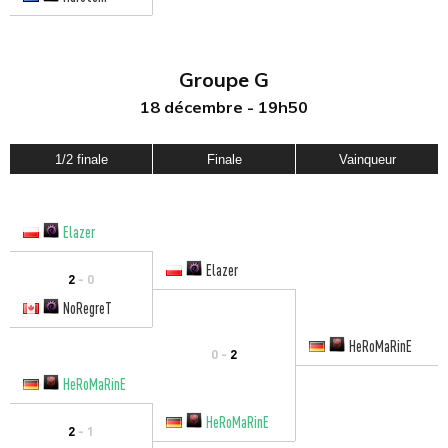
Groupe G
18 décembre - 19h50
1/2 finale
Finale
Vainqueur
Elazer
Elazer
2
- 0
NoRegreT
HeRoMaRinE
0 -
2
HeRoMaRinE
HeRoMaRinE
2
- 1