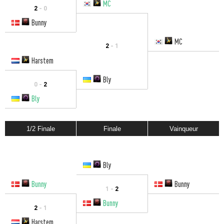
MC
2
- 0
Bunny
MC
2
- 1
Harstem
Bly
0 -
2
Bly
1/2 Finale
Finale
Vainqueur
Bly
Bunny
Bunny
1 -
2
Bunny
2
- 1
Harstem