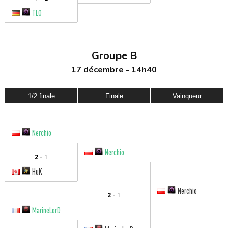
TLO
Groupe B
17 décembre - 14h40
1/2 finale
Finale
Vainqueur
Nerchio
Nerchio
2
- 1
HuK
Nerchio
2
- 1
MarineLorD