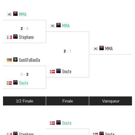
MMA
MMA
2
- 0
Stephano
MMA
2
- 1
GunGFuBanDa
Snute
0 -
2
Snute
1/2 Finale
Finale
Vainqueur
Snute
Stephano
Snute