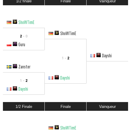
1/2 finale
Finale
Vainqueur
ShoWTimE
ShoWTimE
2
- 0
Guru
Dayshi
1 -
2
Zanster
Dayshi
1 -
2
Dayshi
1/2 Finale
Finale
Vainqueur
ShoWTimE