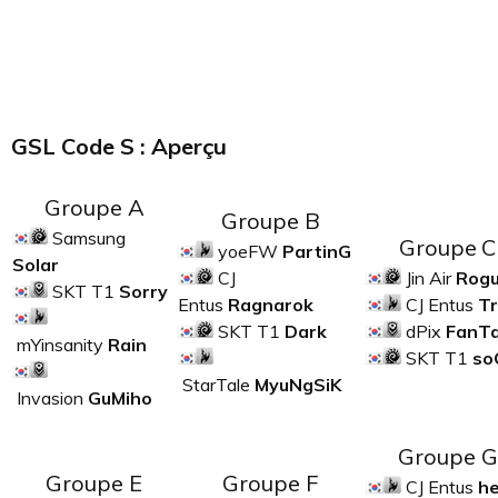
GSL Code S : Aperçu
Groupe A
Groupe B
Samsung
Groupe
C
yoeFW
PartinG
Solar
CJ
Jin Air
Rog
SKT T1
Sorry
Entus
Ragnarok
CJ Entus
Tr
SKT T1
Dark
dPix
FanT
mYinsanity
Rain
SKT T1
so
StarTale
MyuNgSiK
Invasion
GuMiho
Groupe G
Groupe E
Groupe F
CJ Entus
h