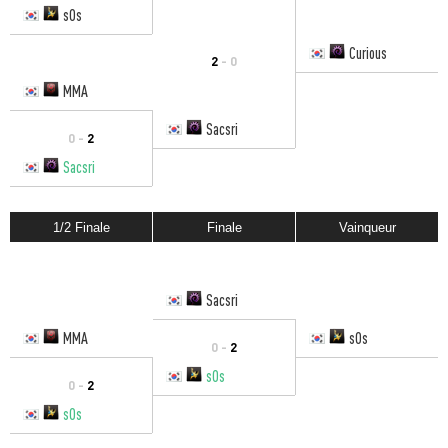
sOs
Curious
2
- 0
MMA
Sacsri
0 -
2
Sacsri
1/2 Finale
Finale
Vainqueur
Sacsri
MMA
sOs
0 -
2
sOs
0 -
2
sOs