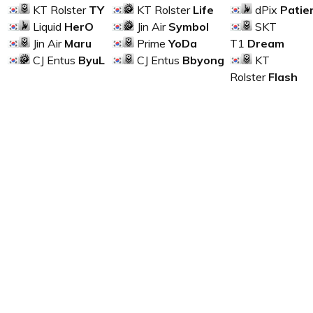
KT Rolster
TY
KT Rolster
Life
dPix
Patie
Liquid
HerO
Jin Air
Symbol
SKT
Jin Air
Maru
Prime
YoDa
T1
Dream
CJ Entus
ByuL
CJ Entus
Bbyong
KT
Rolster
Flash