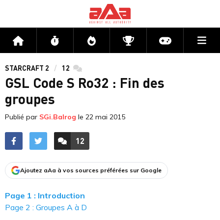
Me
Accueil
Flux
Directs
Compétitions
Actu jeux v
STARCRAFT 2
12
commentaires
GSL Code S Ro32 : Fin des
groupes
Publié par
SGi.Balrog
le
22 mai 2015
12
ACCÉDER AUX
COMMENTAIRES
Ajoutez aAa à vos sources préférées sur Google
Page 1 : Introduction
Page 2 : Groupes A à D