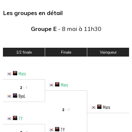
Les groupes en détail
Groupe E
- 8 mai à 11h30
1/2 finale
Finale
Vainqueur
Maru
Maru
2
- 1
ByuL
Maru
2
- 1
TY
TY