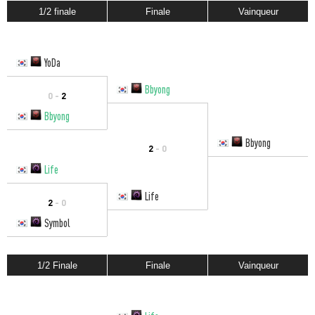
1/2 finale
Finale
Vainqueur
YoDa
Bbyong
0 -
2
Bbyong
Bbyong
2
- 0
Life
Life
2
- 0
Symbol
1/2 Finale
Finale
Vainqueur