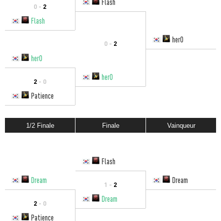
Flash
0 -
2
Flash
herO
0 -
2
herO
herO
2
- 0
Patience
1/2 Finale
Finale
Vainqueur
Flash
Dream
Dream
1 -
2
Dream
2
- 0
Patience