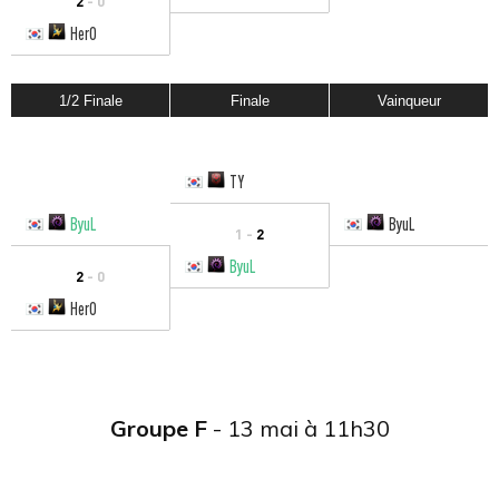
2
- 0
HerO
1/2 Finale
Finale
Vainqueur
TY
ByuL
ByuL
1 -
2
ByuL
2
- 0
HerO
Groupe F
- 13 mai à 11h30