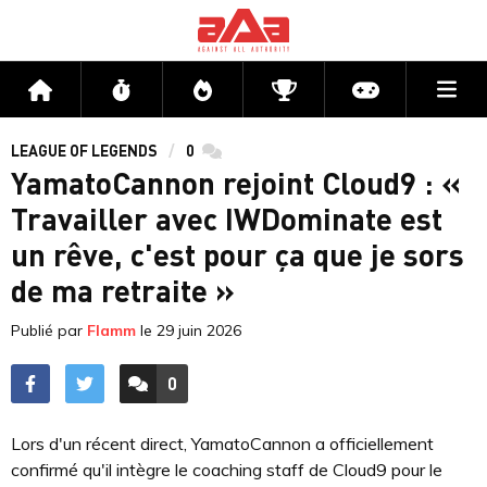
Me
Accueil
Flux
Directs
Compétitions
Actu jeux v
LEAGUE OF LEGENDS
0
commentaires
YamatoCannon rejoint Cloud9 : «
Travailler avec IWDominate est
un rêve, c'est pour ça que je sors
de ma retraite »
Publié par
Flamm
le
29 juin 2026
0
ACCÉDER AUX
COMMENTAIRES
Lors d'un récent direct, YamatoCannon a officiellement
confirmé qu'il intègre le coaching staff de Cloud9 pour le