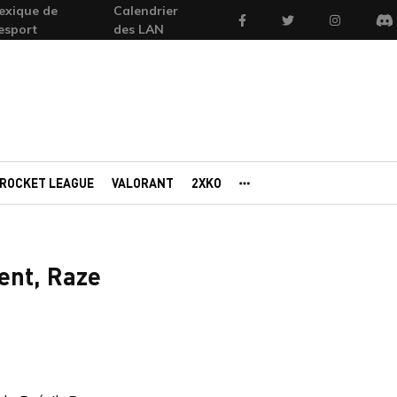
exique de
Calendrier
Facebook
Twitter
Instagram
'esport
des LAN
Di
ROCKET LEAGUE
VALORANT
2XKO
AUTRES PORTAILS
ent, Raze