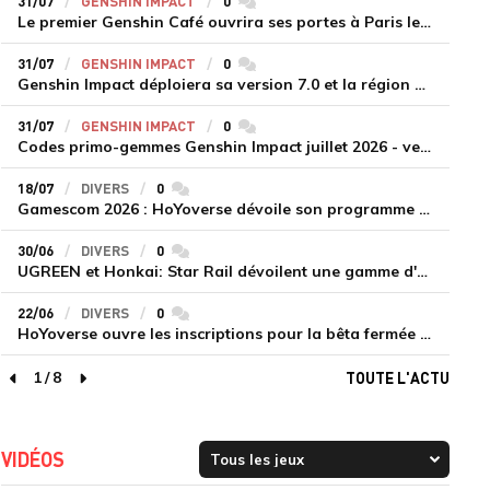
31/07
GENSHIN IMPACT
0
commentaires
Le premier Genshin Café ouvrira ses portes à Paris le 14 août
31/07
GENSHIN IMPACT
0
commentaires
Genshin Impact déploiera sa version 7.0 et la région de Snezhnaya le 12 août
31/07
GENSHIN IMPACT
0
commentaires
Codes primo-gemmes Genshin Impact juillet 2026 - version 7.0
18/07
DIVERS
0
commentaires
Gamescom 2026 : HoYoverse dévoile son programme et présente deux nouveaux jeux inédits
30/06
DIVERS
0
commentaires
UGREEN et Honkai: Star Rail dévoilent une gamme d'accessoires de recharge en édition limitée
22/06
DIVERS
0
commentaires
HoYoverse ouvre les inscriptions pour la bêta fermée de Honkai : Nexus Anima
1
/
8
TOUTE L'ACTU
page précédente
page suivante
VIDÉOS