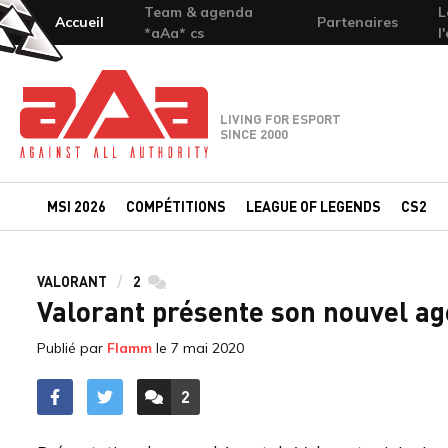
Team & agenda
L
Accueil
Partenaires
*aAa* cs
l
Team-aAa - against All authority
LIVING FOR ESPORT
SINCE 2000
MSI 2026
COMPÉTITIONS
LEAGUE OF LEGENDS
CS2
VALORANT
2
commentaires
Valorant présente son nouvel ag
Publié par
Flamm
le
7 mai 2020
2
ACCÉDER AUX
COMMENTAIRES