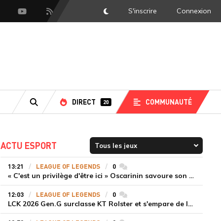
S'inscrire
Connexion
DarkMode
scord
Youtube
Flux RSS
DIRECT
COMMUNAUTÉ
20
RECHERCHE
ACTU ESPORT
13:21
LEAGUE OF LEGENDS
0
commentaires
« C'est un privilège d'être ici » Oscarinin savoure son retour en LEC et prépare sa revanche
12:03
LEAGUE OF LEGENDS
0
commentaires
LCK 2026 Gen.G surclasse KT Rolster et s'empare de la deuxième place du Legend Group