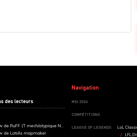
Navigation
ns des lecteurs
MSI 2026
COMPÉTITIONS
ew de RuFF (T mech/atypique N...
LEAGUE OF LEGENDS
LoL Classi
ew de LatiAs mapmaker
LFL,Di