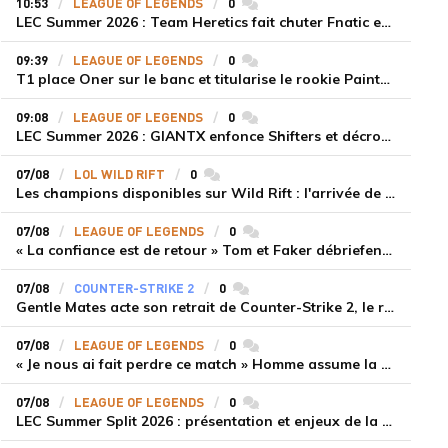
10:53
LEAGUE OF LEGENDS
0
commentaires
LEC Summer 2026 : Team Heretics fait chuter Fnatic et lance enfin sa saison estivale
09:39
LEAGUE OF LEGENDS
0
commentaires
T1 place Oner sur le banc et titularise le rookie Painter face à Hanwha Life Esports
09:08
LEAGUE OF LEGENDS
0
commentaires
LEC Summer 2026 : GIANTX enfonce Shifters et décroche sa première victoire
07/08
LOL WILD RIFT
0
commentaires
Les champions disponibles sur Wild Rift : l'arrivée de Cho'Gath
07/08
LEAGUE OF LEGENDS
0
commentaires
« La confiance est de retour » Tom et Faker débriefent la victoire convaincante de T1 face à Dplus KIA
07/08
COUNTER-STRIKE 2
0
commentaires
Gentle Mates acte son retrait de Counter-Strike 2, le roster ibérique libéré
07/08
LEAGUE OF LEGENDS
0
commentaires
« Je nous ai fait perdre ce match » Homme assume la responsabilité de la défaite de HLE face à Gen.G
07/08
LEAGUE OF LEGENDS
0
commentaires
LEC Summer Split 2026 : présentation et enjeux de la troisième semaine de compétition