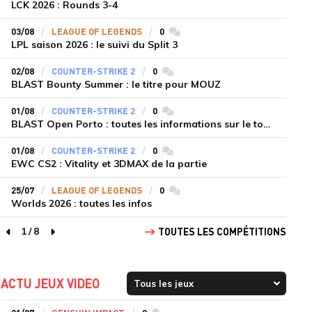
LCK 2026 : Rounds 3-4
03/08
LEAGUE OF LEGENDS
0
commentaires
LPL saison 2026 : le suivi du Split 3
02/08
COUNTER-STRIKE 2
0
commentaires
BLAST Bounty Summer : le titre pour MOUZ
01/08
COUNTER-STRIKE 2
0
commentaires
BLAST Open Porto : toutes les informations sur le tournoi
01/08
COUNTER-STRIKE 2
0
commentaires
EWC CS2 : Vitality et 3DMAX de la partie
25/07
LEAGUE OF LEGENDS
0
commentaires
Worlds 2026 : toutes les infos
1
/
8
TOUTES LES COMPÉTITIONS
page précédente
page suivante
ACTU JEUX VIDEO