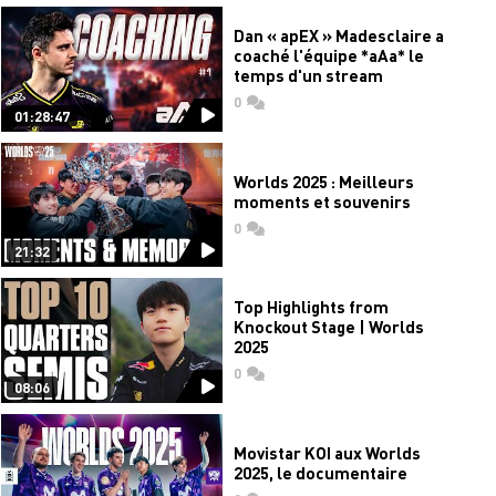
Dan « apEX » Madesclaire a
coaché l'équipe *aAa* le
temps d'un stream
0
commentaires
01:28:47
Worlds 2025 : Meilleurs
moments et souvenirs
0
commentaires
21:32
Top Highlights from
Knockout Stage | Worlds
2025
0
commentaires
08:06
Movistar KOI aux Worlds
2025, le documentaire