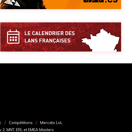
c
Compétitions
Mercato LoL
v 2, MNT, ERL et EMEA Masters