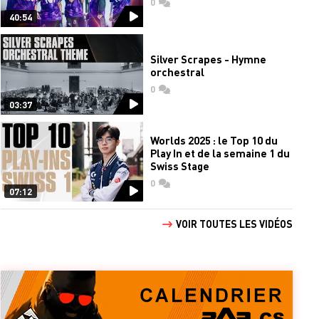
0
commentaires
40:54
Silver Scrapes - Hymne
orchestral
0
commentaires
03:37
Worlds 2025 : le Top 10 du
Play In et de la semaine 1 du
Swiss Stage
0
commentaires
07:12
VOIR TOUTES LES VIDÉOS