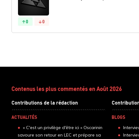
0
0
Contenus les plus commentés en Août 2026
Contributions de la rédaction
Contributio
ACTUALITÉS
BLOGS
« C'est un privilège d'être ici » Oscarinin
Intervi
savoure son retour en LEC et prépare sa
Intervi