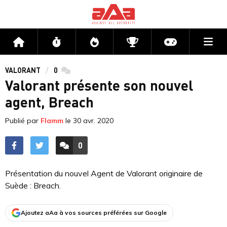
Me
Accueil
Flux
Directs
Compétitions
Actu jeux v
VALORANT
0
commentaires
Valorant présente son nouvel
agent, Breach
Publié par
Flamm
le
30 avr. 2020
0
ACCÉDER AUX
COMMENTAIRES
Présentation du nouvel Agent de Valorant originaire de
Suède : Breach.
Ajoutez aAa à vos sources préférées sur Google