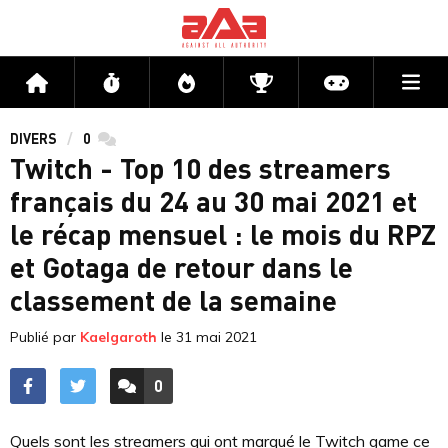
Me
Accueil
Flux
Directs
Compétitions
Actu jeux v
DIVERS
0
commentaires
Twitch - Top 10 des streamers
français du 24 au 30 mai 2021 et
le récap mensuel : le mois du RPZ
et Gotaga de retour dans le
classement de la semaine
Publié par
Kaelgaroth
le
31 mai 2021
0
ACCÉDER AUX
COMMENTAIRES
Quels sont les streamers qui ont marqué le Twitch game ce