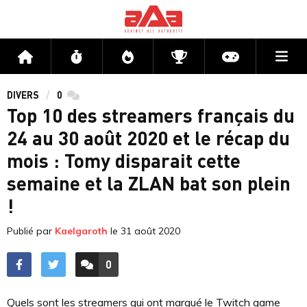
Me
Accueil
Flux
Directs
Compétitions
Actu jeux v
DIVERS
0
commentaires
Top 10 des streamers français du
24 au 30 août 2020 et le récap du
mois : Tomy disparait cette
semaine et la ZLAN bat son plein
!
Publié par
Kaelgaroth
le
31 août 2020
0
ACCÉDER AUX
COMMENTAIRES
Quels sont les streamers qui ont marqué le Twitch game