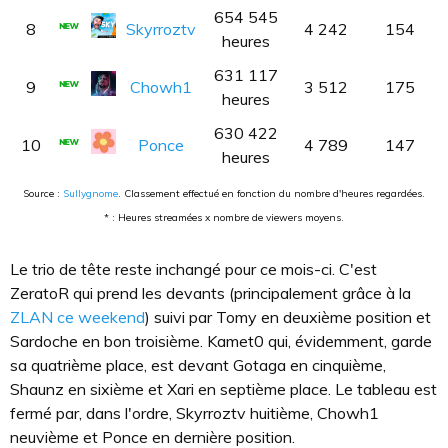
654 545
8
Skyrroztv
4 242
154
heures
631 117
9
Chowh1
3 512
175
heures
630 422
10
Ponce
4 789
147
heures
Source :
Sullygnome
. Classement effectué en fonction du nombre d'heures regardées.
* : Heures streamées x nombre de viewers moyens.
Le trio de tête reste inchangé pour ce mois-ci. C'est
ZeratoR qui prend les devants (principalement grâce à la
ZLAN ce weekend
) suivi par Tomy en deuxième position et
Sardoche en bon troisième. Kamet0 qui, évidemment, garde
sa quatrième place, est devant Gotaga en cinquième,
Shaunz en sixième et Xari en septième place. Le tableau est
fermé par, dans l'ordre, Skyrroztv huitième, Chowh1
neuvième et Ponce en dernière position.