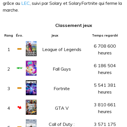
grâce au
LEC
, suivi par Solary et SolaryFortnite qui ferme la
marche.
Classement jeux
Rang
Évo.
Jeux
Temps regardé
6 708 600
1
League of Legends
heures
6 186 504
2
Fall Guys
heures
5 541 381
3
Fortnite
heures
3 810 661
4
GTA V
heures
Call of Duty :
3 571 175