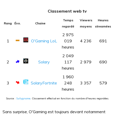
Classement web tv
Temps
Viewers
Heures
Rang
Évo.
Chaine
regardé
moyens
streamées
2 975
1
O'Gaming LoL
019
4 236
691
heures
2 049
2
Solary
117
2 979
690
heures
1 960
3
SolaryFortnite
248
3 357
579
heures
Source :
Sullygnome
. Classement effectué en fonction du nombre d'heures regardées.
Sans surprise, O'Gaming est toujours devant notamment