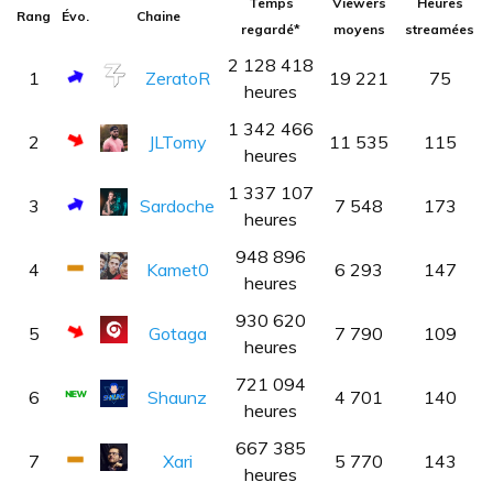
Temps
Viewers
Heures
Rang
Évo.
Chaine
regardé*
moyens
streamées
2 128 418
1
ZeratoR
19 221
75
heures
1 342 466
2
JLTomy
11 535
115
heures
1 337 107
3
Sardoche
7 548
173
heures
948 896
4
Kamet0
6 293
147
heures
930 620
5
Gotaga
7 790
109
heures
721 094
6
Shaunz
4 701
140
heures
667 385
7
Xari
5 770
143
heures