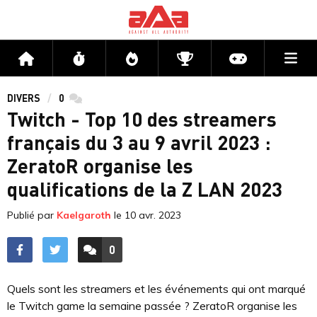
Me
Accueil
Flux
Directs
Compétitions
Actu jeux v
DIVERS
0
commentaires
Twitch - Top 10 des streamers
français du 3 au 9 avril 2023 :
ZeratoR organise les
qualifications de la Z LAN 2023
Publié par
Kaelgaroth
le
10 avr. 2023
0
ACCÉDER AUX
COMMENTAIRES
Quels sont les streamers et les événements qui ont marqué
le Twitch game la semaine passée ? ZeratoR organise les