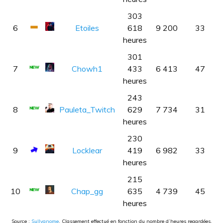
303
6
Etoiles
618
9 200
33
heures
301
7
Chowh1
433
6 413
47
heures
243
8
Pauleta_Twitch
629
7 734
31
heures
230
9
Locklear
419
6 982
33
heures
215
10
Chap_gg
635
4 739
45
heures
Source :
Sullygnome
. Classement effectué en fonction du nombre d’heures regardées.