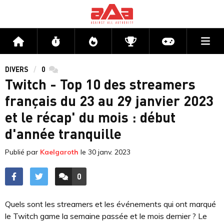
Me
Accueil
Flux
Directs
Compétitions
Actu jeux v
DIVERS
0
commentaires
Twitch - Top 10 des streamers
français du 23 au 29 janvier 2023
et le récap' du mois : début
d'année tranquille
Publié par
Kaelgaroth
le
30 janv. 2023
0
ACCÉDER AUX
COMMENTAIRES
Quels sont les streamers et les événements qui ont marqué
le Twitch game la semaine passée et le mois dernier ? Le