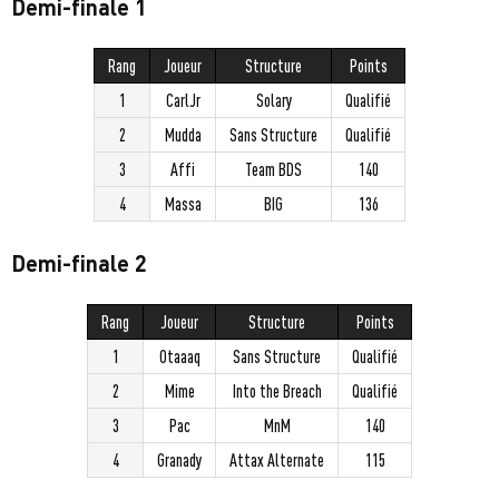
Demi-finale 1
Rang
Joueur
Structure
Points
1
CarlJr
Solary
Qualifié
2
Mudda
Sans Structure
Qualifié
3
Affi
Team BDS
140
4
Massa
BIG
136
Demi-finale 2
Rang
Joueur
Structure
Points
1
Otaaaq
Sans Structure
Qualifié
2
Mime
Into the Breach
Qualifié
3
Pac
MnM
140
4
Granady
Attax Alternate
115