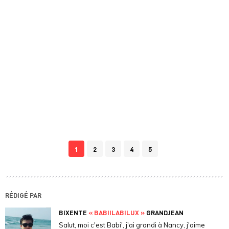
1
2
3
4
5
RÉDIGÉ PAR
BIXENTE
« BABIILABILUX »
GRANDJEAN
Salut, moi c'est Babi', j'ai grandi à Nancy, j'aime