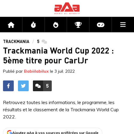
Me
Accueil
Flux
Directs
Compétitions
Actu jeux v
TRACKMANIA
5
commentaires
Trackmania World Cup 2022 :
5ème titre pour CarlJr
Publié par
Babiilabilux
le
3 juil. 2022
5
ACCÉDER AUX
COMMENTAIRES
Retrouvez toutes les informations, le programme, les
résultats et le classement de la Trackmania World Cup
2022.
Ajoutez aAa à vos sources préférées sur Google