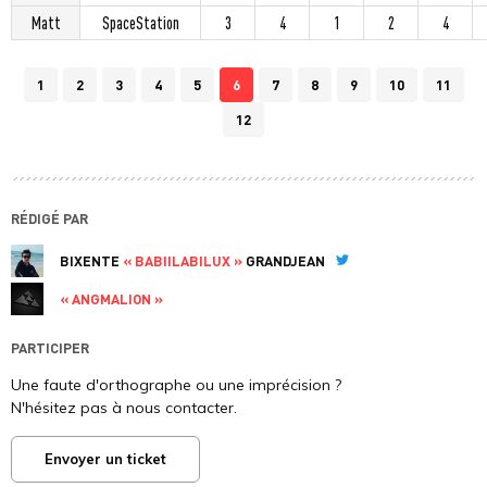
Matt
SpaceStation
3
4
1
2
4
1
2
3
4
5
6
7
8
9
10
11
12
RÉDIGÉ PAR
BIXENTE
« BABIILABILUX »
GRANDJEAN
Twitter
« ANGMALION »
PARTICIPER
Une faute d'orthographe ou une imprécision ?
N'hésitez pas à nous contacter.
Envoyer un ticket