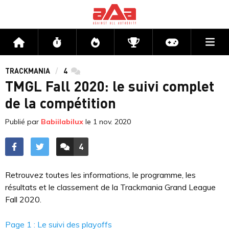
Me
Accueil
Flux
Directs
Compétitions
Actu jeux v
TRACKMANIA
4
commentaires
TMGL Fall 2020: le suivi complet
de la compétition
Publié par
Babiilabilux
le
1 nov. 2020
4
ACCÉDER AUX
COMMENTAIRES
Retrouvez toutes les informations, le programme, les
résultats et le classement de la Trackmania Grand League
Fall 2020.
Page 1 : Le suivi des playoffs