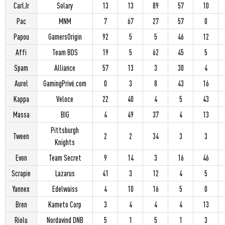
CarlJr
Solary
13
13
89
57
10
Pac
MNM
7
67
27
57
0
Papou
GamersOrigin
92
5
5
46
12
Affi
Team BDS
19
5
62
45
5
Spam
Alliance
57
13
3
30
4
Aurel
GamingPrivé.com
0
3
8
43
16
Kappa
Veloce
22
40
4
5
43
Massa
BIG
4
49
37
4
13
Pittsburgh
Tween
2
2
34
3
3
Knights
Evon
Team Secret
9
14
3
16
46
Scrapie
Lazarus
41
3
12
4
5
Yannex
Edelwaiss
4
10
16
5
0
Bren
Kameto Corp
3
4
4
4
13
Riolu
Nordavind DNB
5
1
5
1
3