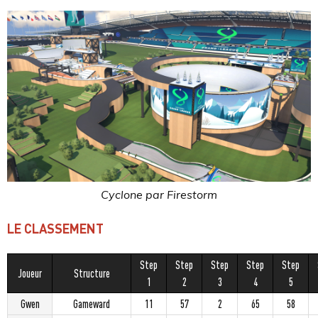
Cyclone par Firestorm
LE CLASSEMENT
Step
Step
Step
Step
Step
Joueur
Structure
1
2
3
4
5
Gwen
Gameward
11
57
2
65
58