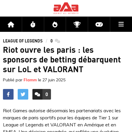
Me
Accueil
Flux
Directs
Compétitions
Actu jeux v
LEAGUE OF LEGENDS
0
commentaires
Riot ouvre les paris : les
sponsors de betting débarquent
sur LoL et VALORANT
Publié par
Flamm
le
27 juin 2025
0
ACCÉDER AUX
COMMENTAIRES
Riot Games autorise désormais les partenariats avec les
marques de paris sportifs pour les équipes de Tier 1 sur
League of Legends et VALORANT en Amérique et en
EMEA. Une décision encadrée, qui reflète une évolution