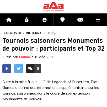
Me
Accueil
Flux
Directs
Compétitions
Actu jeux v
LEGENDS OF RUNETERRA
0
commentaires
Tournois saisonniers Monuments
de pouvoir : participants et Top 32
Publié par
Flamm
le
10 déc. 2020
0
ACCÉDER AUX
COMMENTAIRES
Suite à la mise à jour 1.12 de Legends of Runeterra, Riot
Games a donné des informations supplémentaires sur les
tournois saisonniers dans le cadre de son extension
Monuments de pouvoir.