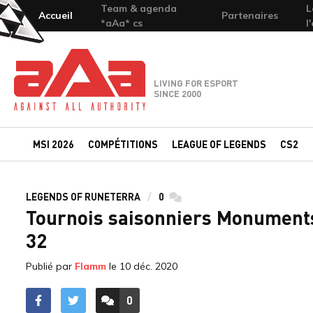
Team & agenda
L
Accueil
Partenaires
*aAa* cs
l
Team-aAa - against All authority
LIVING FOR ESPORT
SINCE 2000
MSI 2026
COMPÉTITIONS
LEAGUE OF LEGENDS
CS2
LEGENDS OF RUNETERRA
0
commentaires
Tournois saisonniers Monuments 
32
Publié par
Flamm
le
10 déc. 2020
0
ACCÉDER AUX
COMMENTAIRES