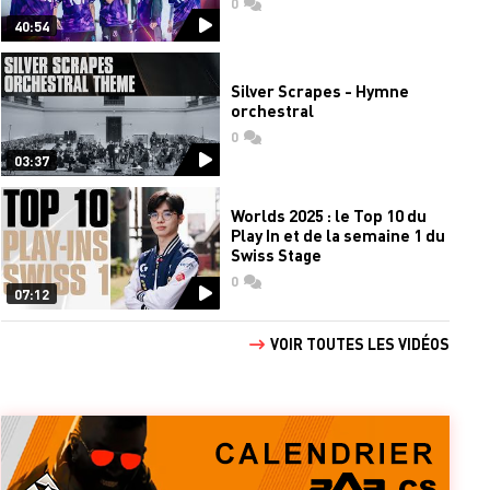
0
commentaires
40:54
Silver Scrapes - Hymne
orchestral
0
commentaires
03:37
Worlds 2025 : le Top 10 du
Play In et de la semaine 1 du
Swiss Stage
0
commentaires
07:12
VOIR TOUTES LES VIDÉOS