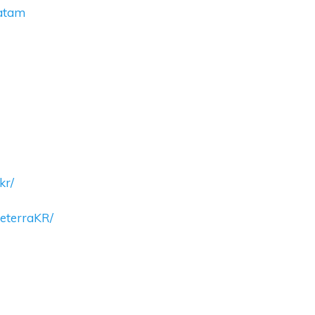
latam
kr/
eterraKR/