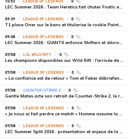
10:53
LEAGUE OF LEGENDS
0
commentaires
LEC Summer 2026 : Team Heretics fait chuter Fnatic et lance enfin sa saison estivale
09:39
LEAGUE OF LEGENDS
0
commentaires
T1 place Oner sur le banc et titularise le rookie Painter face à Hanwha Life Esports
09:08
LEAGUE OF LEGENDS
0
commentaires
LEC Summer 2026 : GIANTX enfonce Shifters et décroche sa première victoire
07/08
LOL WILD RIFT
0
commentaires
Les champions disponibles sur Wild Rift : l'arrivée de Cho'Gath
07/08
LEAGUE OF LEGENDS
0
commentaires
« La confiance est de retour » Tom et Faker débriefent la victoire convaincante de T1 face à Dplus KIA
07/08
COUNTER-STRIKE 2
0
commentaires
Gentle Mates acte son retrait de Counter-Strike 2, le roster ibérique libéré
07/08
LEAGUE OF LEGENDS
0
commentaires
« Je nous ai fait perdre ce match » Homme assume la responsabilité de la défaite de HLE face à Gen.G
07/08
LEAGUE OF LEGENDS
0
commentaires
LEC Summer Split 2026 : présentation et enjeux de la troisième semaine de compétition