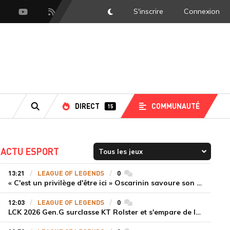
S'inscrire
Connexion
DarkMode
scord
Youtube
Flux RSS
DIRECT
COMMUNAUTÉ
15
RECHERCHE
ACTU ESPORT
13:21
LEAGUE OF LEGENDS
0
commentaires
« C'est un privilège d'être ici » Oscarinin savoure son retour en LEC et prépare sa revanche
12:03
LEAGUE OF LEGENDS
0
commentaires
LCK 2026 Gen.G surclasse KT Rolster et s'empare de la deuxième place du Legend Group