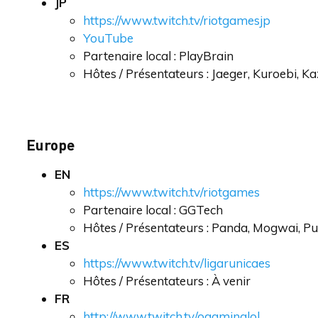
JP
https://www.twitch.tv/riotgamesjp
YouTube
Partenaire local : PlayBrain
Hôtes / Présentateurs : Jaeger, Kuroebi, K
Europe
EN
https://www.twitch.tv/riotgames
Partenaire local : GGTech
Hôtes / Présentateurs : Panda, Mogwai, Pu
ES
https://www.twitch.tv/ligarunicaes
Hôtes / Présentateurs : À venir
FR
http://www.twitch.tv/ogaminglol