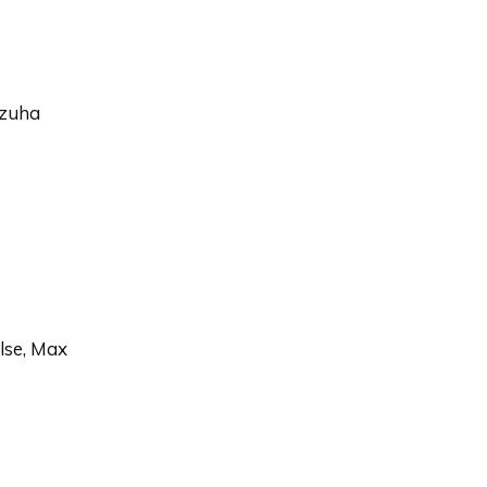
azuha
lse, Max