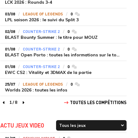
LCK 2026 : Rounds 3-4
03/08
LEAGUE OF LEGENDS
0
commentaires
LPL saison 2026 : le suivi du Split 3
02/08
COUNTER-STRIKE 2
0
commentaires
BLAST Bounty Summer : le titre pour MOUZ
01/08
COUNTER-STRIKE 2
0
commentaires
BLAST Open Porto : toutes les informations sur le tournoi
01/08
COUNTER-STRIKE 2
0
commentaires
EWC CS2 : Vitality et 3DMAX de la partie
25/07
LEAGUE OF LEGENDS
0
commentaires
Worlds 2026 : toutes les infos
1
/
8
TOUTES LES COMPÉTITIONS
page précédente
page suivante
ACTU JEUX VIDEO