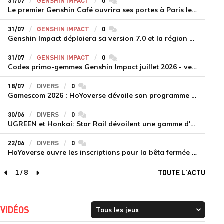
31/07
GENSHIN IMPACT
0
commentaires
Le premier Genshin Café ouvrira ses portes à Paris le 14 août
31/07
GENSHIN IMPACT
0
commentaires
Genshin Impact déploiera sa version 7.0 et la région de Snezhnaya le 12 août
31/07
GENSHIN IMPACT
0
commentaires
Codes primo-gemmes Genshin Impact juillet 2026 - version 7.0
18/07
DIVERS
0
commentaires
Gamescom 2026 : HoYoverse dévoile son programme et présente deux nouveaux jeux inédits
30/06
DIVERS
0
commentaires
UGREEN et Honkai: Star Rail dévoilent une gamme d'accessoires de recharge en édition limitée
22/06
DIVERS
0
commentaires
HoYoverse ouvre les inscriptions pour la bêta fermée de Honkai : Nexus Anima
1
/
8
TOUTE L'ACTU
page précédente
page suivante
VIDÉOS