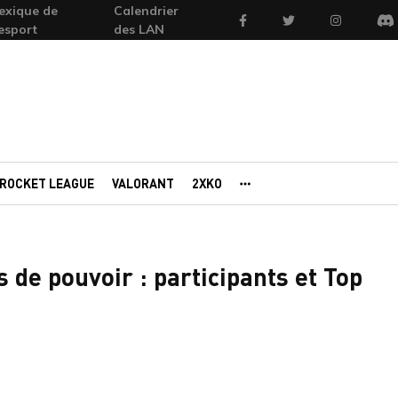
exique de
Calendrier
Facebook
Twitter
Instagram
'esport
des LAN
Di
ROCKET LEAGUE
VALORANT
2XKO
AUTRES PORTAILS
de pouvoir : participants et Top