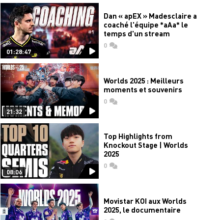
Dan « apEX » Madesclaire a
coaché l'équipe *aAa* le
temps d'un stream
0
commentaires
01:28:47
Worlds 2025 : Meilleurs
moments et souvenirs
0
commentaires
21:32
Top Highlights from
Knockout Stage | Worlds
2025
0
commentaires
08:06
Movistar KOI aux Worlds
2025, le documentaire