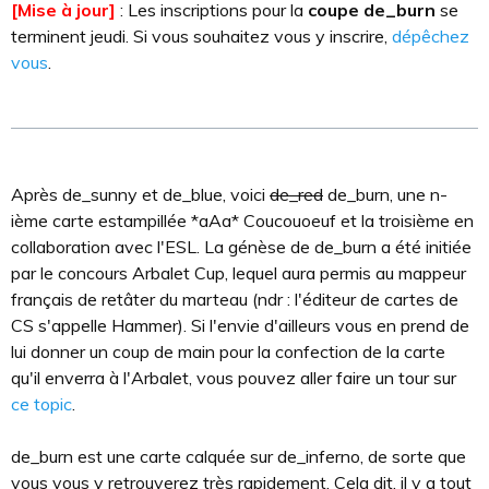
[Mise à jour]
: Les inscriptions pour la
coupe de_burn
se
terminent jeudi. Si vous souhaitez vous y inscrire,
dépêchez
vous
.
Après de_sunny et de_blue, voici
de_red
de_burn, une n-
ième carte estampillée *aAa* Coucouoeuf et la troisième en
collaboration avec l'ESL. La génèse de de_burn a été initiée
par le concours Arbalet Cup, lequel aura permis au mappeur
français de retâter du marteau (ndr : l'éditeur de cartes de
CS s'appelle Hammer). Si l'envie d'ailleurs vous en prend de
lui donner un coup de main pour la confection de la carte
qu'il enverra à l'Arbalet, vous pouvez aller faire un tour sur
ce topic
.
de_burn est une carte calquée sur de_inferno, de sorte que
vous vous y retrouverez très rapidement. Cela dit, il y a tout