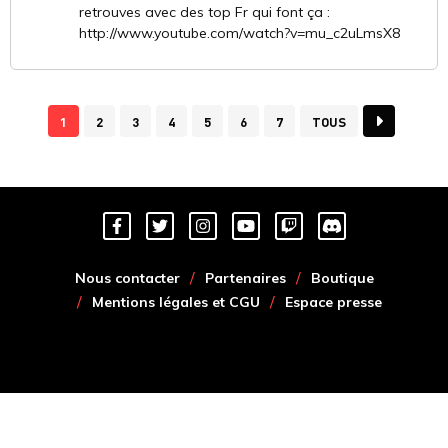
retrouves avec des top Fr qui font ça :
http://www.youtube.com/watch?v=mu_c2uLmsX8
1
2
3
4
5
6
7
TOUS
Nous contacter
Partenaires
Boutique
Mentions légales et CGU
Espace presse