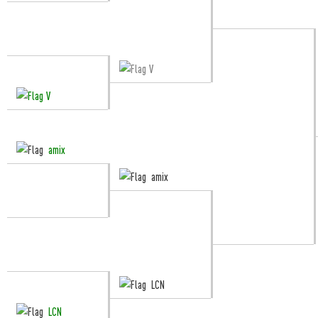
V
V
amix
amix
LCN
LCN