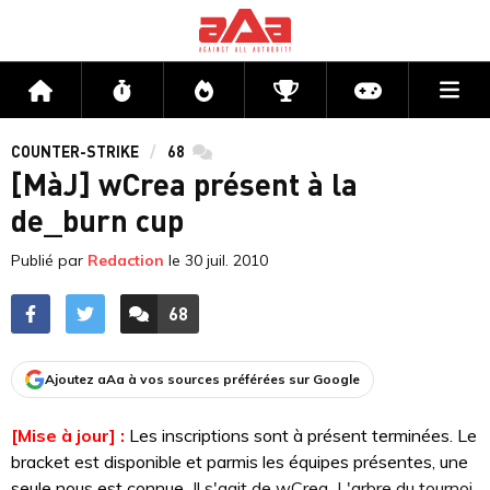
Me
Accueil
Flux
Directs
Compétitions
Actu jeux v
COUNTER-STRIKE
68
commentaires
[MàJ] wCrea présent à la
de_burn cup
Publié par
Redaction
le
30 juil. 2010
68
ACCÉDER AUX
COMMENTAIRES
Ajoutez aAa à vos sources préférées sur Google
[Mise à jour] :
Les inscriptions sont à présent terminées. Le
bracket est disponible et parmis les équipes présentes, une
seule nous est connue
.
Il s'agit de wCrea
.
L'arbre du tournoi