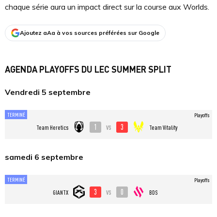
chaque série aura un impact direct sur la course aux Worlds.
Ajoutez aAa à vos sources préférées sur Google
AGENDA PLAYOFFS DU LEC SUMMER SPLIT
Vendredi 5 septembre
TERMINÉ
Playoffs
1
3
vs
Team Heretics
Team Vitality
samedi 6 septembre
TERMINÉ
Playoffs
3
0
vs
GIANTX
BDS