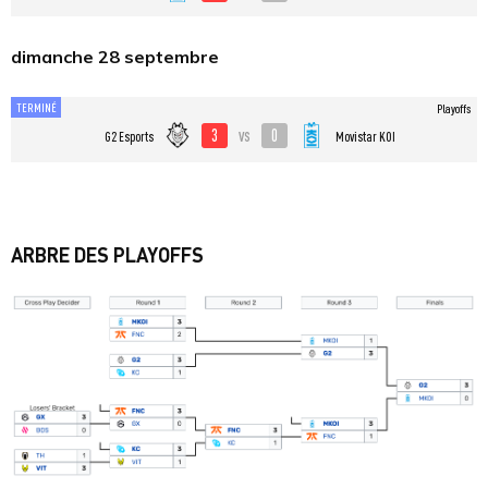
dimanche 28 septembre
TERMINÉ
Playoffs
3
0
vs
G2 Esports
Movistar KOI
ARBRE DES PLAYOFFS