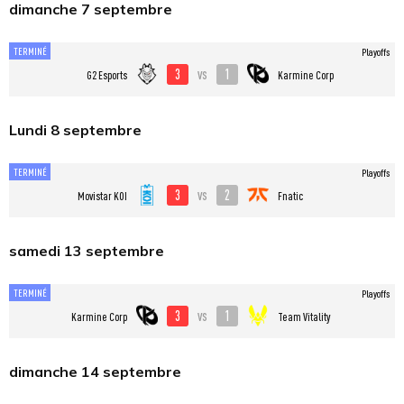
dimanche 7 septembre
TERMINÉ
Playoffs
3
1
vs
G2 Esports
Karmine Corp
Lundi 8 septembre
TERMINÉ
Playoffs
3
2
vs
Movistar KOI
Fnatic
samedi 13 septembre
TERMINÉ
Playoffs
3
1
vs
Karmine Corp
Team Vitality
dimanche 14 septembre