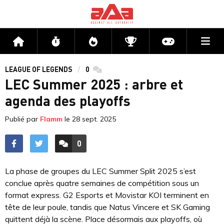
Me
Accueil
Flux
Directs
Compétitions
Actu jeux v
LEAGUE OF LEGENDS
0
commentaires
LEC Summer 2025 : arbre et
agenda des playoffs
Publié par
Flamm
le
28 sept. 2025
0
ACCÉDER AUX
COMMENTAIRES
La phase de groupes du LEC Summer Split 2025 s’est
conclue après quatre semaines de compétition sous un
format express. G2 Esports et Movistar KOI terminent en
tête de leur poule, tandis que Natus Vincere et SK Gaming
quittent déjà la scène. Place désormais aux playoffs, où