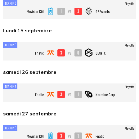
TERMINÉ
Playoffs
1
3
vs
Movistar KOI
G2 Esports
Lundi 15 septembre
TERMINÉ
Playoffs
3
0
vs
Fnatic
GIANTX
samedi 26 septembre
TERMINÉ
Playoffs
3
1
vs
Fnatic
Karmine Corp
samedi 27 septembre
TERMINÉ
Playoffs
3
1
vs
Movistar KOI
Fnatic