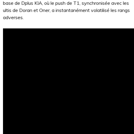
base de Dplus KIA, où le push de T1, synchronisée avec les
ultis de Doran et Oner, a instantanément volatilisé les rangs
adverses.