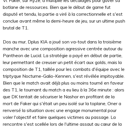
Vi. Faker, sur Ryze, a multiplié les décalages pour gaver sa
botlane de ressources. Bien que le début de game fut
disputé et tendu, la partie a viré à la correctionnelle et s'est
conclue avant même la demi-heure de jeu, sur un ultime push
brutal de T1.
Dos au mur, Dplus KIA a joué son va-tout dans la troisième
manche avec une composition agressive centrée autour du
Pantheon de Lucid. La stratégie a payé en début de partie,
leur permettant de creuser un petit écart aux golds, mais la
composition de T1, taillée pour les combats d'équipe avec le
triptyque Nocturne-Galio-Kennen, s'est révélée impitoyable.
Bien que le match avait déjà plus ou moins tourné en faveur
des T1, le tournant du match a eu lieu à la 36e minute : alors
que DK tentait de sécuriser le Nashor en profitant de la
mort de Faker qui s'était un peu isolé sur la toplane, Oner a
renversé la situation avec une engage monumental pour
voler l'objectif et faire quelques victimes au passage. La
rencontre s'est scellée lors de l'ultime assaut au cœur de la