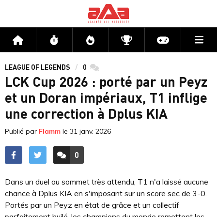
Me
Accueil
Flux
Directs
Compétitions
Actu jeux v
LEAGUE OF LEGENDS
0
commentaires
LCK Cup 2026 : porté par un Peyz
et un Doran impériaux, T1 inflige
une correction à Dplus KIA
Publié par
Flamm
le
31 janv. 2026
0
ACCÉDER AUX
COMMENTAIRES
Dans un duel au sommet très attendu, T1 n'a laissé aucune
chance à Dplus KIA en s'imposant sur un score sec de 3-0.
Portés par un Peyz en état de grâce et un collectif
parfaitement huilé, les champions du monde remettent les