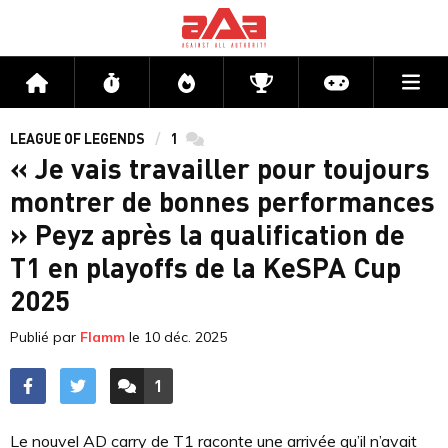
Me
Accueil
Flux
Directs
Compétitions
Actu jeux v
LEAGUE OF LEGENDS
1
commentaires
« Je vais travailler pour toujours
montrer de bonnes performances
» Peyz après la qualification de
T1 en playoffs de la KeSPA Cup
2025
Publié par
Flamm
le
10 déc. 2025
1
ACCÉDER AUX
COMMENTAIRES
Le nouvel AD carry de T1 raconte une arrivée qu’il n’avait