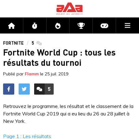
Me
Accueil
Flux
Directs
Compétitions
Actu jeux v
FORTNITE
5
commentaires
Fortnite World Cup : tous les
résultats du tournoi
Publié par
Flamm
le
25 juil. 2019
5
ACCÉDER AUX
COMMENTAIRES
Retrouvez le programme, les résultat et le classement de la
Fortnite World Cup 2019 qui a eu lieu du 26 au 28 juillet à
New York.
Page 1 : Les résultats