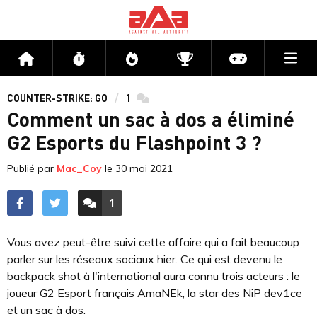
Me
Accueil
Flux
Directs
Compétitions
Actu jeux v
COUNTER-STRIKE: GO
1
commentaires
Comment un sac à dos a éliminé
G2 Esports du Flashpoint 3 ?
Publié par
Mac_Coy
le
30 mai 2021
1
ACCÉDER AUX
COMMENTAIRES
Vous avez peut-être suivi cette affaire qui a fait beaucoup
parler sur les réseaux sociaux hier. Ce qui est devenu le
backpack shot à l'international aura connu trois acteurs : le
joueur G2 Esport français AmaNEk, la star des NiP dev1ce
et un sac à dos.