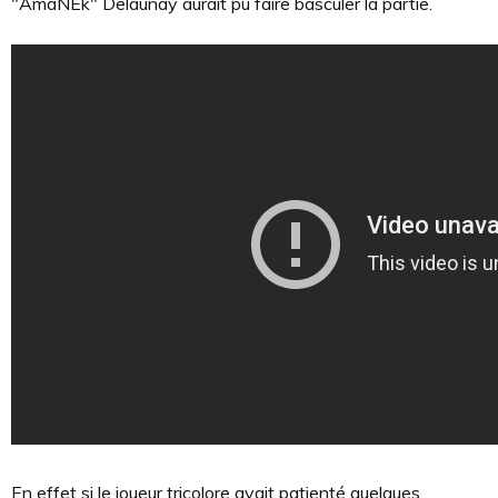
"AmaNEk" Delaunay aurait pu faire basculer la partie.
En effet si le joueur tricolore avait patienté quelques