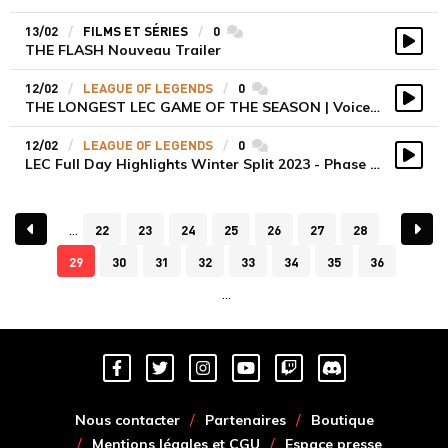
13/02
FILMS ET SÉRIES
0
commentaires
THE FLASH Nouveau Trailer
Vidé
12/02
LEAGUE OF LEGENDS
0
commentaires
THE LONGEST LEC GAME OF THE SEASON | Voice Comms | Winter Split 2023
Vidé
12/02
LEAGUE OF LEGENDS
0
commentaires
LEC Full Day Highlights Winter Split 2023 - Phase de groupes Round 1
Vidé
22
23
24
25
26
27
28
29
30
31
32
33
34
35
36
Nous contacter
Partenaires
Boutique
Mentions légales et CGU
Espace presse