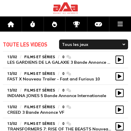
Me
Accueil
Flux
Directs
Compétitions
Actu jeux v
TOUTE LES VIDEOS
13/02
FILMS ET SÉRIES
0
commentaires
LES GARDIENS DE LA GALAXIE 3 Bande Annonce Internationale
Vidé
13/02
FILMS ET SÉRIES
0
commentaires
FAST X Nouveau Trailer - Fast and Furious 10
Vidé
13/02
FILMS ET SÉRIES
0
commentaires
INDIANA JONES 5 Bande Annonce Internationale
Vidé
13/02
FILMS ET SÉRIES
0
commentaires
CREED 3 Bande Annonce VF
Vidé
13/02
FILMS ET SÉRIES
0
commentaires
TRANSFORMERS 7: RISE OF THE BEASTS Nouveau Trailer
Vidé