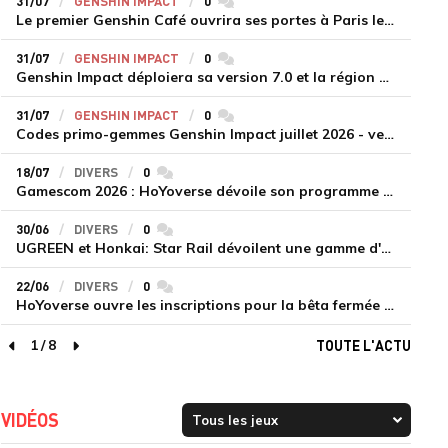
31/07
GENSHIN IMPACT
0
commentaires
Le premier Genshin Café ouvrira ses portes à Paris le 14 août
31/07
GENSHIN IMPACT
0
commentaires
Genshin Impact déploiera sa version 7.0 et la région de Snezhnaya le 12 août
31/07
GENSHIN IMPACT
0
commentaires
Codes primo-gemmes Genshin Impact juillet 2026 - version 7.0
18/07
DIVERS
0
commentaires
Gamescom 2026 : HoYoverse dévoile son programme et présente deux nouveaux jeux inédits
30/06
DIVERS
0
commentaires
UGREEN et Honkai: Star Rail dévoilent une gamme d'accessoires de recharge en édition limitée
22/06
DIVERS
0
commentaires
HoYoverse ouvre les inscriptions pour la bêta fermée de Honkai : Nexus Anima
1
/
8
TOUTE L'ACTU
page précédente
page suivante
VIDÉOS