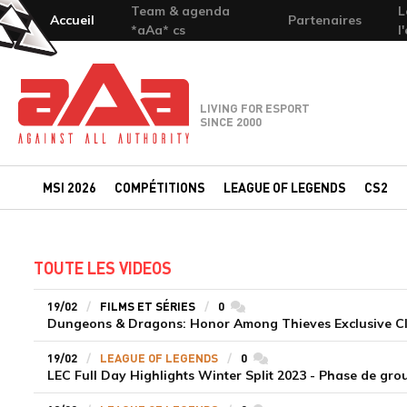
Team & agenda
L
Accueil
Partenaires
*aAa* cs
l
Team-aAa - against All authority
LIVING FOR ESPORT
SINCE 2000
MSI 2026
COMPÉTITIONS
LEAGUE OF LEGENDS
CS2
TOUTE LES VIDEOS
19/02
FILMS ET SÉRIES
0
commentaires
Dungeons & Dragons: Honor Among Thieves Exclusive Cl
19/02
LEAGUE OF LEGENDS
0
commentaires
LEC Full Day Highlights Winter Split 2023 - Phase de gro