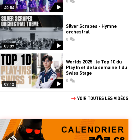
0
commentaires
40:54
Silver Scrapes - Hymne
orchestral
0
commentaires
03:37
Worlds 2025 : le Top 10 du
Play In et de la semaine 1 du
Swiss Stage
0
commentaires
07:12
VOIR TOUTES LES VIDÉOS