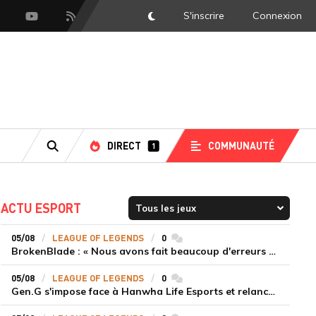
S'inscrire
Connexion
DarkMode
scord
Youtube
Flux RSS
DIRECT
COMMUNAUTÉ
1
RECHERCHE
ACTU ESPORT
05/08
LEAGUE OF LEGENDS
0
commentaires
BrokenBlade : « Nous avons fait beaucoup d'erreurs bêtes, mais une victoire reste une victoire et c'est une chose dont on peut se réjouir »
05/08
LEAGUE OF LEGENDS
0
commentaires
Gen.G s'impose face à Hanwha Life Esports et relance sa dynamique en LCK