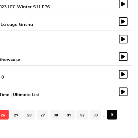
2023 LEC Winter S11 EP6
Vidéo
La saga Grisha
Vidéo
Vidéo
 Showcase
Vidéo
 8
Vidéo
me | Ultimate List
Vidéo
26
27
28
29
30
31
32
33