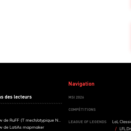
Navigation
ns des lecteurs
MSI 2026
COMPÉTITIONS
ew de RuFF (T mech/atypique N...
LEAGUE OF LEGENDS
LoL Classi
ew de LatiAs mapmaker
LFL,Di