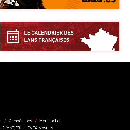
c
Compétitions
Mercato LoL
v 2, MNT, ERL et EMEA Masters