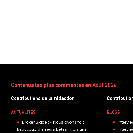
Contenus les plus commentés en Août 2026
Contributions de la rédaction
Contributio
ACTUALITÉS
BLOGS
BrokenBlade : « Nous avons fait
Intervi
beaucoup d'erreurs bêtes, mais une
Intervi