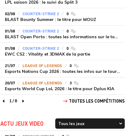
LPL saison 2026 : le suivi du Split 3
02/08
COUNTER-STRIKE 2
0
commentaires
BLAST Bounty Summer : le titre pour MOUZ
01/08
COUNTER-STRIKE 2
0
commentaires
BLAST Open Porto : toutes les informations sur le tournoi
01/08
COUNTER-STRIKE 2
0
commentaires
EWC CS2 : Vitality et 3DMAX de la partie
21/07
LEAGUE OF LEGENDS
0
commentaires
Esports Nations Cup 2026 : toutes les infos sur le tournoi
20/07
LEAGUE OF LEGENDS
3
commentaires
Esports World Cup LoL 2026 : le titre pour Dplus KIA
1
/
8
TOUTES LES COMPÉTITIONS
page précédente
page suivante
ACTU JEUX VIDEO