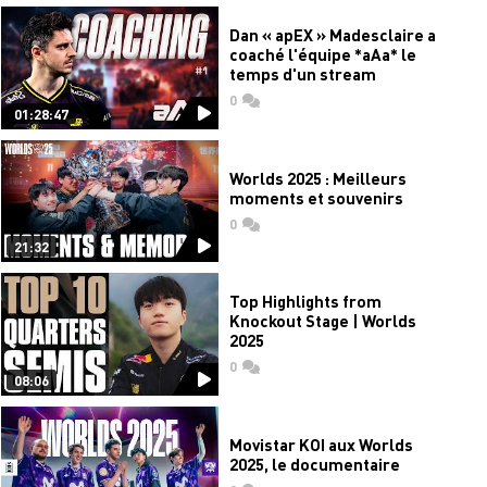
Dan « apEX » Madesclaire a
coaché l'équipe *aAa* le
temps d'un stream
0
commentaires
01:28:47
Worlds 2025 : Meilleurs
moments et souvenirs
0
commentaires
21:32
Top Highlights from
Knockout Stage | Worlds
2025
0
commentaires
08:06
Movistar KOI aux Worlds
2025, le documentaire