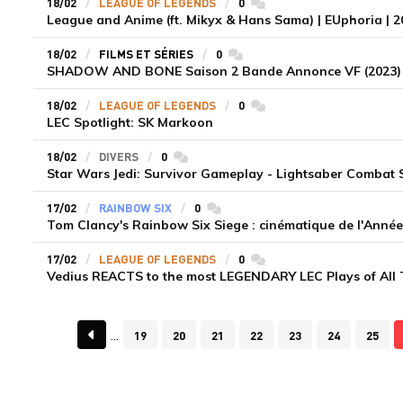
18/02
LEAGUE OF LEGENDS
0
commentaires
League and Anime (ft. Mikyx & Hans Sama) | EUphoria | 
18/02
FILMS ET SÉRIES
0
commentaires
SHADOW AND BONE Saison 2 Bande Annonce VF (2023) 
18/02
LEAGUE OF LEGENDS
0
commentaires
LEC Spotlight: SK Markoon
18/02
DIVERS
0
commentaires
Star Wars Jedi: Survivor Gameplay - Lightsaber Combat
17/02
RAINBOW SIX
0
commentaires
Tom Clancy's Rainbow Six Siege : cinématique de l'Année
17/02
LEAGUE OF LEGENDS
0
commentaires
Vedius REACTS to the most LEGENDARY LEC Plays of All Ti
19
20
21
22
23
24
25