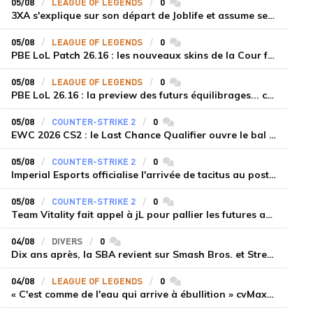
05/08
LEAGUE OF LEGENDS
0
commentaires
3XA s'explique sur son départ de Joblife et assume ses torts
05/08
LEAGUE OF LEGENDS
0
commentaires
PBE LoL Patch 26.16 : les nouveaux skins de la Cour féérique
05/08
LEAGUE OF LEGENDS
0
commentaires
PBE LoL 26.16 : la preview des futurs équilibrages... coup d'arrêt pour les supports roamers
05/08
COUNTER-STRIKE 2
0
commentaires
EWC 2026 CS2 : le Last Chance Qualifier ouvre le bal à Paris du 7 au 9 août
05/08
COUNTER-STRIKE 2
0
commentaires
Imperial Esports officialise l'arrivée de tacitus au poste d'entraîneur
05/08
COUNTER-STRIKE 2
0
commentaires
Team Vitality fait appel à jL pour pallier les futures absences d'apEX et mezii
04/08
DIVERS
0
commentaires
Dix ans après, la SBA revient sur Smash Bros. et Street Fighter
04/08
LEAGUE OF LEGENDS
0
commentaires
« C'est comme de l'eau qui arrive à ébullition » cvMax décrypte la montée en puissance de Dplus KIA