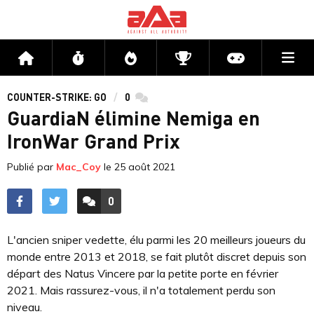
Me
Accueil
Flux
Directs
Compétitions
Actu jeux v
COUNTER-STRIKE: GO
0
commentaires
GuardiaN élimine Nemiga en
IronWar Grand Prix
Publié par
Mac_Coy
le
25 août 2021
0
ACCÉDER AUX
COMMENTAIRES
L'ancien sniper vedette, élu parmi les 20 meilleurs joueurs du
monde entre 2013 et 2018, se fait plutôt discret depuis son
départ des Natus Vincere par la petite porte en février
2021. Mais rassurez-vous, il n'a totalement perdu son
niveau.