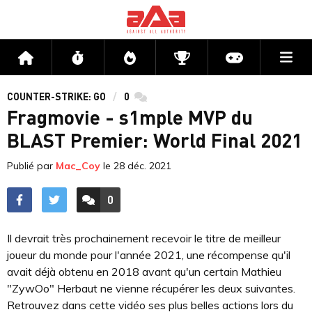
Me
Accueil
Flux
Directs
Compétitions
Actu jeux v
COUNTER-STRIKE: GO
0
commentaires
Fragmovie - s1mple MVP du
BLAST Premier: World Final 2021
Publié par
Mac_Coy
le
28 déc. 2021
0
ACCÉDER AUX
COMMENTAIRES
Il devrait très prochainement recevoir le titre de meilleur
joueur du monde pour l'année 2021, une récompense qu'il
avait déjà obtenu en 2018 avant qu'un certain Mathieu
"ZywOo" Herbaut ne vienne récupérer les deux suivantes.
Retrouvez dans cette vidéo ses plus belles actions lors du