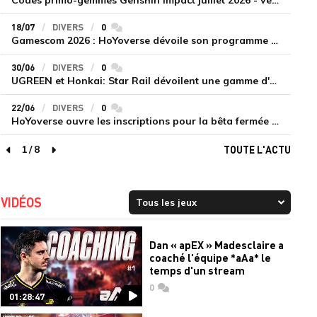
Codes primo-gemmes Genshin Impact juillet 2026 - version 7.0
18/07
DIVERS
0
commentaires
Gamescom 2026 : HoYoverse dévoile son programme et présente deux nouveaux jeux inédits
30/06
DIVERS
0
commentaires
UGREEN et Honkai: Star Rail dévoilent une gamme d'accessoires de recharge en édition limitée
22/06
DIVERS
0
commentaires
HoYoverse ouvre les inscriptions pour la bêta fermée de Honkai : Nexus Anima
1
/
8
TOUTE L'ACTU
page précédente
page suivante
VIDÉOS
Dan « apEX » Madesclaire a
coaché l'équipe *aAa* le
temps d'un stream
0
commentaires
01:28:47