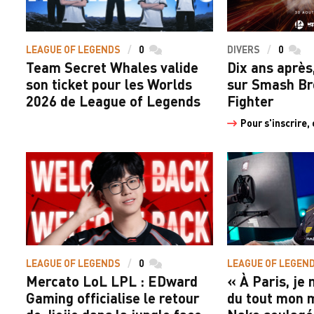
LEAGUE OF LEGENDS
0
commentaires
DIVERS
0
comme
Team Secret Whales valide
Dix ans après
son ticket pour les Worlds
sur Smash Bro
2026 de League of Legends
Fighter
Pour s'inscrire, 
LEAGUE OF LEGENDS
0
commentaires
LEAGUE OF LEGEN
Mercato LoL LPL : EDward
« À Paris, je
Gaming officialise le retour
du tout mon 