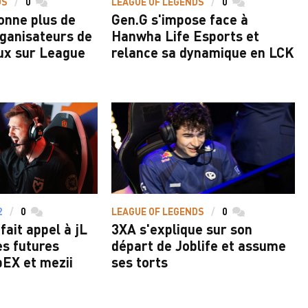
DS
0
commentaires
LEAGUE OF LEGENDS
0
commentaires
onne plus de
Gen.G s'impose face à
rganisateurs de
Hanwha Life Esports et
ux sur League
relance sa dynamique en LCK
2
0
commentaires
LEAGUE OF LEGENDS
0
commentaires
fait appel à jL
3XA s'explique sur son
es futures
départ de Joblife et assume
pEX et mezii
ses torts