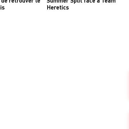
de retrouver le
Summer Split face à Team
is
Heretics