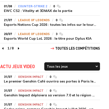
01/08
COUNTER-STRIKE 2
0
commentaires
EWC CS2 : Vitality et 3DMAX de la partie
21/07
LEAGUE OF LEGENDS
0
commentaires
Esports Nations Cup 2026 : toutes les infos sur le tournoi
20/07
LEAGUE OF LEGENDS
3
commentaires
Esports World Cup LoL 2026 : le titre pour Dplus KIA
1
/
8
TOUTES LES COMPÉTITIONS
page précédente
page suivante
ACTU JEUX VIDEO
31/07
GENSHIN IMPACT
0
commentaires
Le premier Genshin Café ouvrira ses portes à Paris le 14 août
31/07
GENSHIN IMPACT
0
commentaires
Genshin Impact déploiera sa version 7.0 et la région de Snezhnaya le 12 août
31/07
GENSHIN IMPACT
0
commentaires