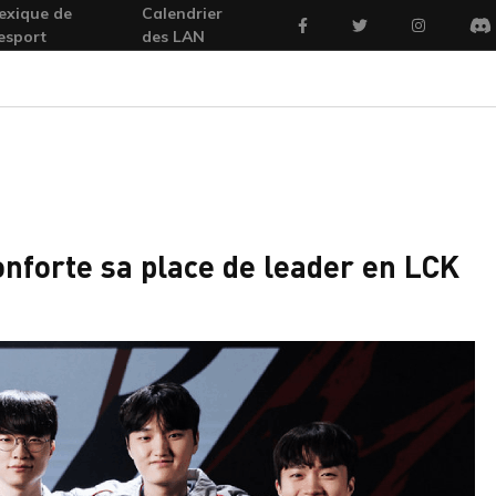
exique de
Calendrier
Facebook
Twitter
Instagram
'esport
des LAN
Di
conforte sa place de leader en LCK