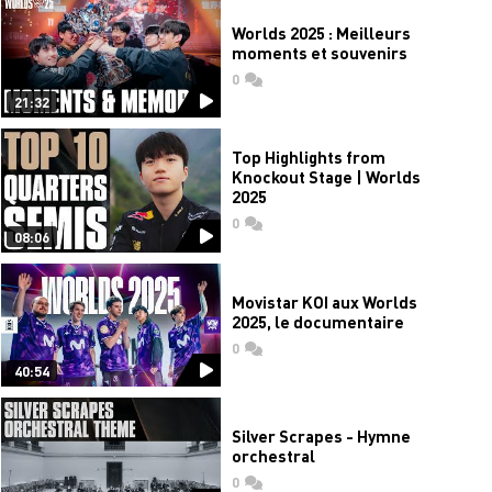
Worlds 2025 : Meilleurs
moments et souvenirs
0
commentaires
21:32
Top Highlights from
Knockout Stage | Worlds
2025
0
commentaires
08:06
Movistar KOI aux Worlds
2025, le documentaire
0
commentaires
40:54
Silver Scrapes - Hymne
orchestral
0
commentaires