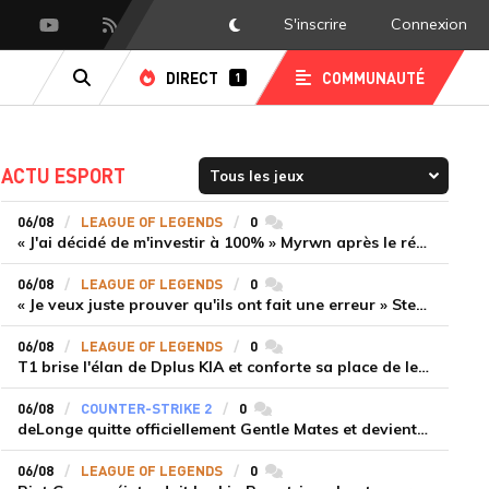
S'inscrire
Connexion
DarkMode
scord
Youtube
Flux RSS
DIRECT
COMMUNAUTÉ
1
RECHERCHE
ACTU ESPORT
06/08
LEAGUE OF LEGENDS
0
commentaires
« J'ai décidé de m'investir à 100% » Myrwn après le réveil de Movistar KOI face à Fnatic
06/08
LEAGUE OF LEGENDS
0
commentaires
« Je veux juste prouver qu'ils ont fait une erreur » Stend se confie sur son mercato chaotique et ses ambitions avec Shifters
06/08
LEAGUE OF LEGENDS
0
commentaires
T1 brise l'élan de Dplus KIA et conforte sa place de leader en LCK 2026 Rounds 3-4
06/08
COUNTER-STRIKE 2
0
commentaires
deLonge quitte officiellement Gentle Mates et devient agent libre
06/08
LEAGUE OF LEGENDS
0
commentaires