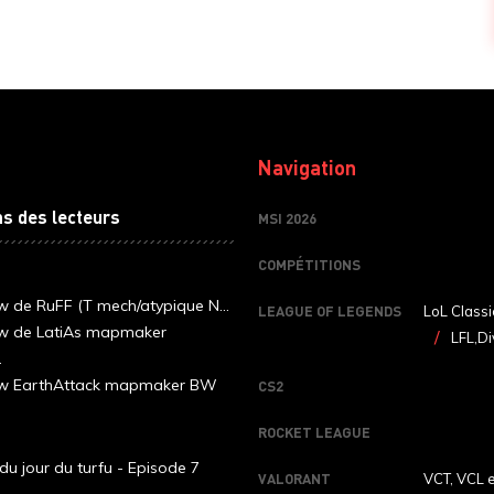
Navigation
ns des lecteurs
MSI 2026
COMPÉTITIONS
ew de RuFF (T mech/atypique N...
LEAGUE OF LEGENDS
LoL Classi
ew de LatiAs mapmaker
LFL,Di
.
iew EarthAttack mapmaker BW
CS2
ROCKET LEAGUE
du jour du turfu - Episode 7
VALORANT
VCT, VCL 