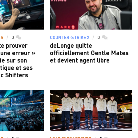
DS
0
commentaires
COUNTER-STRIKE 2
0
commentaires
te prouver
deLonge quitte
t une erreur »
officiellement Gentle Mates
ie sur son
et devient agent libre
tique et ses
c Shifters