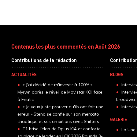
Contenus les plus commentés en Août 2026
Contributions de la rédaction
Contributio
ACTUALITÉS
BLOGS
« J'ai décidé de m'investir à 100% »
Intervi
Myrwn après le réveil de Movistar KOI face
Intervi
à Fnatic
broodwa..
« Je veux juste prouver qu'ils ont fait une
Interv
erreur » Stend se confie sur son mercato
GALERIE
chaotique et ses ambitions avec Shifters
T1 brise l'élan de Dplus KIA et conforte
La Une 
sa place de leader en LCK 2026 Rounds 3-