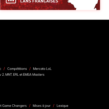
c
Compétitions
Mercato LoL
v 2, MNT, ERL et EMEA Masters
et Game Changers
Mises à jour
Lexique