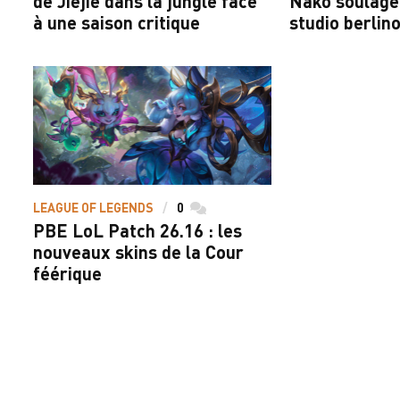
de Jiejie dans la jungle face
Nako soulagé 
à une saison critique
studio berlino
LEAGUE OF LEGENDS
0
commentaires
PBE LoL Patch 26.16 : les
nouveaux skins de la Cour
féérique